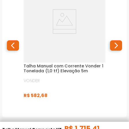
Talha Manual com Corrente Vonder 1
Tonelada (1,0 tf) Elevação 5m
VONDER
R$
582
,
68
R$
1
.
715
,
41