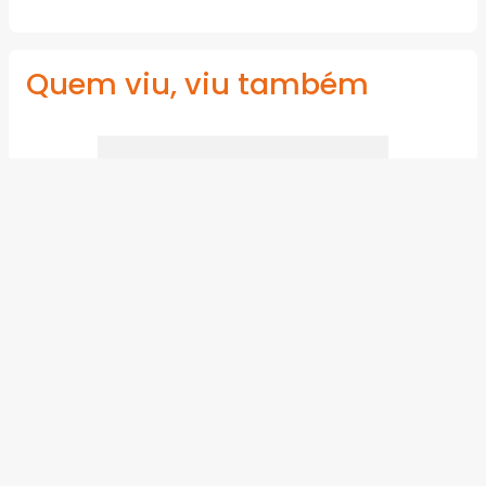
Quem viu, viu também
Talha Manual com Corrente Vonder
1 Tonelada (1,0 tf) Elevação 5m