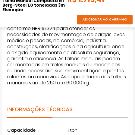
DESCRIÇÃO DO PRODUTO
Talha Manual Compacta NT
Berg-Steel 1,0 toneladas 3m
Elevação
ADICIONAR AO CARRINHO
As talhas manuais Berg-Steel são construídas
conforme NBR 16.324 para atender as
necessidades de movimentação de cargas leves
médias e pesadas, no comércio, indústria,
construções, eletrificações e na agricultura, onde
é exigido equipamento de absoluta segurança,
garantia e eficiência. As talhas manuais podem
ser montadas em troles manuais ou mecânicos
quando necessário sua movimentação e pontes
rolantes ou monovias. As capacidades das talhas
manuais vão de 250 até 60.000 kg.
INFORMAÇÕES TÉCNICAS
Capacidade
1 ton