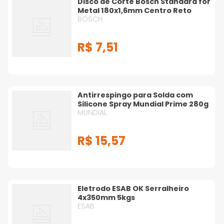
Disco de Corte Bosch Standard for
Metal 180x1,6mm Centro Reto
BOSCH
R$
7
,
51
Antirrespingo para Solda com
Silicone Spray Mundial Prime 280g
MUNDIAL
R$
15
,
57
Eletrodo ESAB OK Serralheiro
4x350mm 5kgs
ESAB