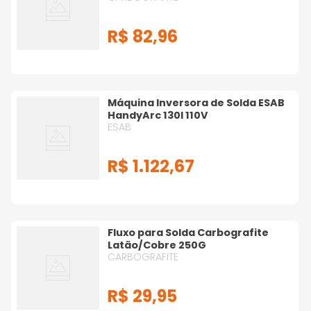
R$
82
,
96
Máquina Inversora de Solda ESAB
HandyArc 130I 110V
ESAB
R$
1
.
122
,
67
Fluxo para Solda Carbografite
Latão/Cobre 250G
CARBOGRAFITE
R$
29
,
95