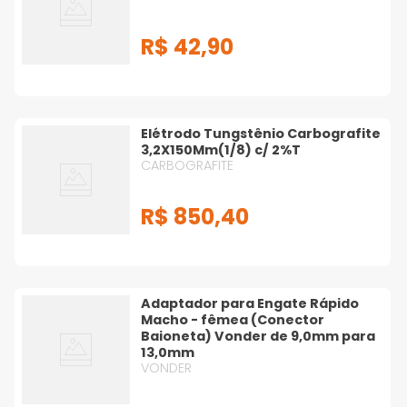
R$
42
,
90
Elétrodo Tungstênio Carbografite
3,2X150Mm(1/8) c/ 2%T
CARBOGRAFITE
R$
850
,
40
Adaptador para Engate Rápido
Macho - fêmea (Conector
Baioneta) Vonder de 9,0mm para
13,0mm
VONDER