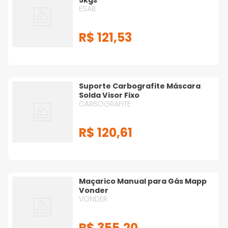
5kgs
ESAB
R$
121
,
53
Suporte Carbografite Máscara
Solda Visor Fixo
CARBOGRAFITE
R$
120
,
61
Maçarico Manual para Gás Mapp
Vonder
VONDER
R$
355
,
20