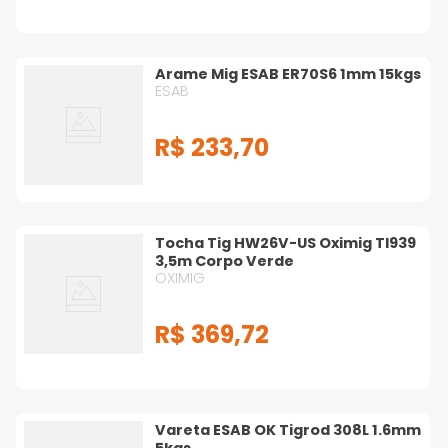
Arame Mig ESAB ER70S6 1mm 15kgs
ESAB
R$
233
,
70
Tocha Tig HW26V-US Oximig TI939
3,5m Corpo Verde
OXIMIG
R$
369
,
72
Vareta ESAB OK Tigrod 308L 1.6mm