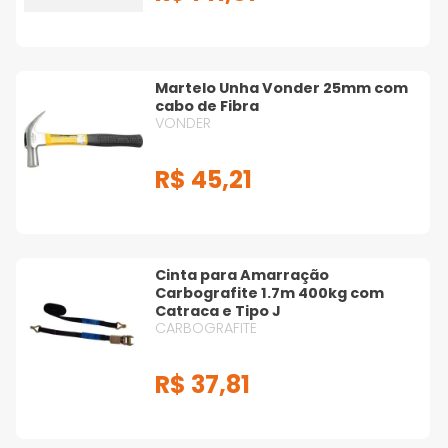
Martelo Unha Vonder 25mm com
cabo de Fibra
VONDER
R$
45
,
21
Cinta para Amarração
Carbografite 1.7m 400kg com
Catraca e Tipo J
CARBOGRAFITE
R$
37
,
81