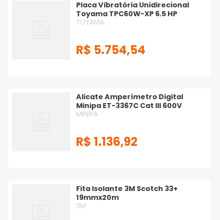
Placa Vibratória Unidirecional
Toyama TPC60W-XP 6.5 HP
TOYAMA
R$
5
.
754
,
54
Alicate Amperímetro Digital
Minipa ET-3367C Cat III 600V
MINIPA
R$
1
.
136
,
92
Fita Isolante 3M Scotch 33+
19mmx20m
3M