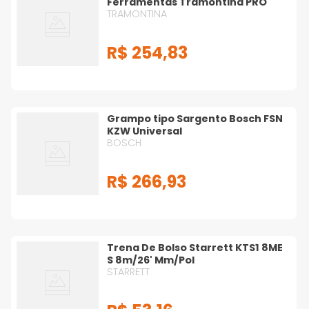
Ferramentas Tramontina PRO
TRAMONTINA
Outros
Movimentação de Carga
R$
254
,
83
Plainas
Serrote
Grampo tipo Sargento Bosch FSN
KZW Universal
BOSCH
Talhas
Torques
R$
266
,
93
Vibrador de Concreto
Trena De Bolso Starrett KTS1 8ME
S 8m/26' Mm/Pol
STARRETT