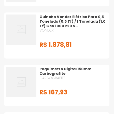
Guincho Vonder Elétrico Para 0,5
Tonelada (0,5 Tf) / 1 Tonelada (1,0
Tf) Gev 1000 220 V~
VONDER
R$
1
.
878
,
81
Paquímetro Digital 150mm
Carbografite
CARBOGRAFITE
R$
167
,
93