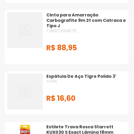
Cinta para Amarração
Carbografite 9m 2t com Catraca e
Tipo J
CARBOGRAFITE
R$
88
,
95
Espátula De Aço Tigre Polido 3'
TIGRE
R$
16
,
60
Estilete Trava Rosca Starrett
KUX030 S Exact Lâmina 18mm