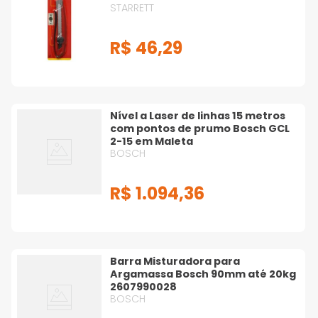
STARRETT
R$
46
,
29
Nível a Laser de linhas 15 metros
com pontos de prumo Bosch GCL
2-15 em Maleta
BOSCH
R$
1
.
094
,
36
Barra Misturadora para
Argamassa Bosch 90mm até 20kg
2607990028
BOSCH