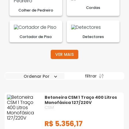
Cordas
Colher de Pedreiro
Cortador de Piso
Detectores
VER MAIS
Encerados e Lonas
Espátulas e Raspadores
filtrar
Ordenar Por
Betoneira CSM 1 Traço 400 Litros
Estiletes
Ferramentas
Pneumáticas
Monofásica 127/220V
CSM
R$
5
.
356
,
17
Ferro de Solda
Fitas