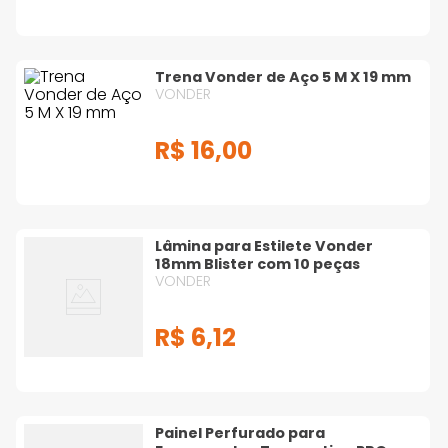
Trena Vonder de Aço 5 M X 19 mm
Formão
Grampeadores e
VONDER
Acessórios
R$
16
,
00
Grampo
Lonas
Lâmina para Estilete Vonder
18mm Blister com 10 peças
VONDER
Marcadores Industriais
Martelos e Marretas
R$
6
,
12
Medição
Misturadores
Painel Perfurado para