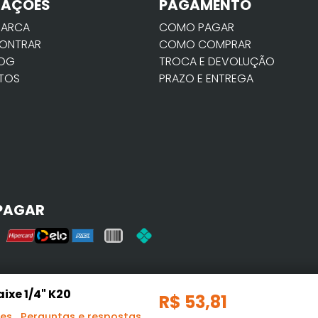
MAÇÕES
PAGAMENTO
MARCA
COMO PAGAR
ONTRAR
COMO COMPRAR
LOG
TROCA E DEVOLUÇÃO
TOS
PRAZO E ENTREGA
PAGAR
xe 1/4" K20
R$
53
,
81
ões
Perguntas e respostas