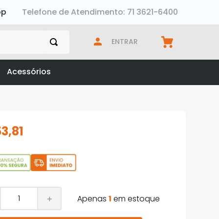
pp
Telefone de Atendimento: 71 3621-6400
ENTRAR
Acessórios
53
,
81
Apenas
1
em estoque
＋