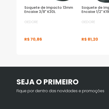
Soquete de Impacto 13mm
Soquete de Im
Encaixe 3/8" K30L
Encaixe 1/2" K19
GEDORE
GEDORE
R$
70
,
86
R$
81
,
20
SEJA O PRIMEIRO
Fique por dentro das novidades e promoções