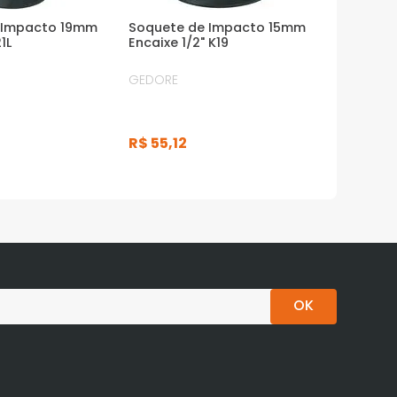
 Impacto 19mm
Soquete de Impacto 15mm
1L
Encaixe 1/2" K19
GEDORE
R$
55
,
12
OK