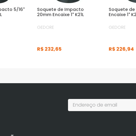
pacto 5/16"
Soquete de Impacto
Soquete de
L
20mm Encaixe 1" K21L
Encaixe 1" K2
GEDORE
GEDORE
R$
232
,
65
R$
226
,
94