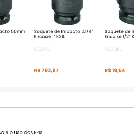
pacto 50mm
Soquete de Impacto 2.1/4"
Soquete de 
Encaixe 1" K21L
Encaixe 1/2" 
GEDORE
GEDORE
R$
793
,
97
R$
19
,
54
a e o uso dos EPIs