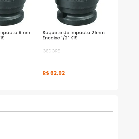
Impacto 9mm
Soquete de Impacto 21mm
K19
Encaixe 1/2" K19
GEDORE
R$
62
,
92