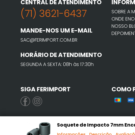
CENTRAL DE ATENDIMENTO
INFOR
(71) 3621-6437
SOBRE A 
ONDE ENC
NOSSO B
MANDE-NOS UM E-MAIL
DEPOIMEN
SAC@FERIMPORT.COM.BR
HORÁRIO DE ATENDIMENTO
SEGUNDA A SEXTA: 08h às 17:30h
SIGA FERIMPORT
COMO 
Soquete de Impacto 7mm Encai
Informações
Descrição
Avaliaç