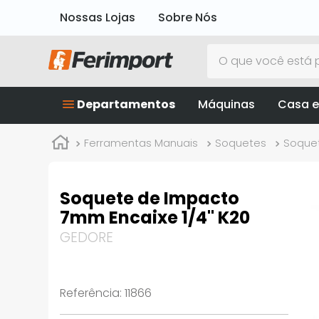
Nossas Lojas
Sobre Nós
O que você está p
Departamentos
Máquinas
Casa e
Ferramentas Manuais
Soquetes
Soque
Soquete de Impacto
7mm Encaixe 1/4" K20
GEDORE
Referência
:
11866