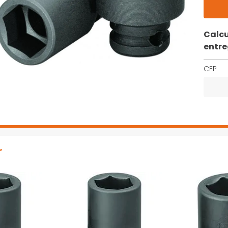
Calcu
entr
CEP
r