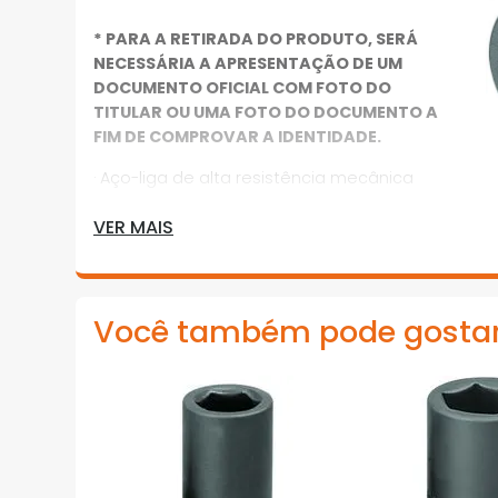
* PARA A RETIRADA DO PRODUTO, SERÁ
NECESSÁRIA A APRESENTAÇÃO DE UM
DOCUMENTO OFICIAL COM FOTO DO
TITULAR OU UMA FOTO DO DOCUMENTO A
FIM DE COMPROVAR A IDENTIDADE.
· Aço-liga de alta resistência mecânica
· Acabamento escurecido
VER MAIS
· Soquete extrarresistente, para trabalhar
com máquinas de impacto com encaixe
quadrado externo 6,35 mm (1/4”)
Você também pode gosta
· Indicado para parafusos e porcas com
perfil de encaixe sextavado externo
· Possui alojamento para utilização de pino
e anel de segurança, a serem adquiridos à
parte