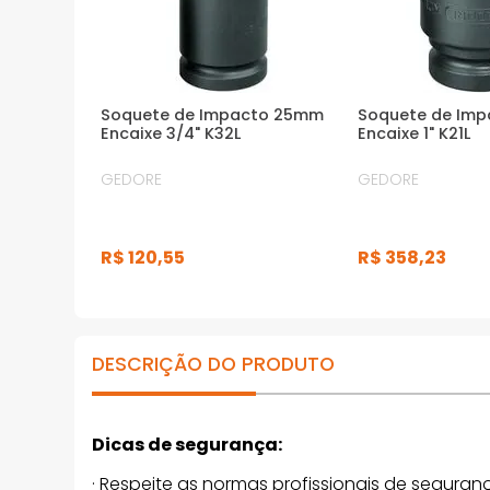
*Imagens meramente ilustrativas
Soquete de Impacto 25mm
Soquete de Im
Encaixe 3/4" K32L
Encaixe 1" K21L
GEDORE
GEDORE
R$
120
,
55
R$
358
,
23
DESCRIÇÃO DO PRODUTO
Dicas de segurança:
· Respeite as normas profissionais de seguranç