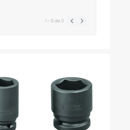
1 - 0
de
0