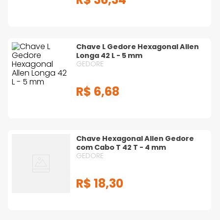
Limas
Kits e Jogos de
Chave L Gedore Hexagonal Allen
Ferramentas
Longa 42 L - 5 mm
GEDORE
R$
6
,
68
Saca Pino
Ponteiro e Talhadeira
Manual
Chave Hexagonal Allen Gedore
com Cabo T 42 T - 4 mm
Saca Polia
GEDORE
Serra Meia Esquadria
R$
18
,
30
Soquetes
Tarraxas