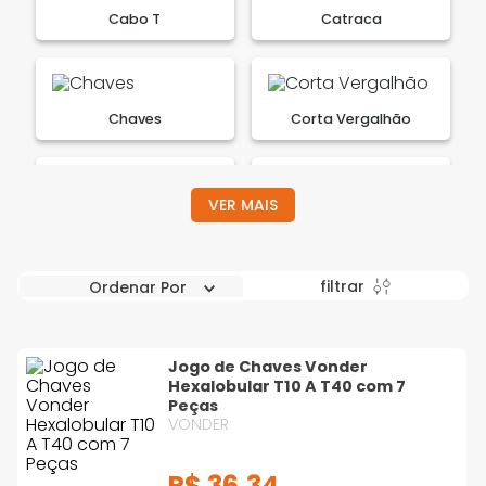
Cabo T
Catraca
Chaves
Corta Vergalhão
VER MAIS
Desempenadeiras
Cortador de Tubo
filtrar
Ordenar Por
Eixo
Escariadores e
Vazadores
Jogo de Chaves Vonder
Hexalobular T10 A T40 com 7
Peças
VONDER
Escova Manual
Extrator de Parafuso
R$
36
,
34