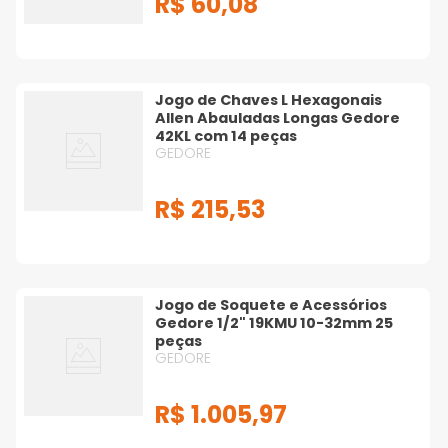
R$
60
,
08
Jogo de Chaves L Hexagonais
Allen Abauladas Longas Gedore
42KL com 14 peças
GEDORE
R$
215
,
53
Jogo de Soquete e Acessórios
Gedore 1/2" 19KMU 10-32mm 25
peças
GEDORE
R$
1
.
005
,
97