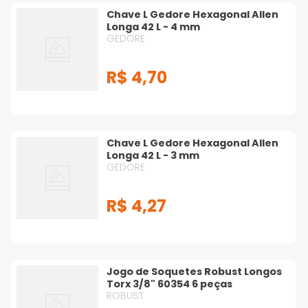
Chave L Gedore Hexagonal Allen
Longa 42 L - 4 mm
Tesouras
Torquímetros
GEDORE
R$
4
,
70
Vira Macho
Chave L Gedore Hexagonal Allen
Longa 42 L - 3 mm
GEDORE
R$
4
,
27
Jogo de Soquetes Robust Longos
Torx 3/8" 60354 6 peças
ROBUST