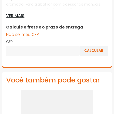
cromado. Para trabalhar com acessórios manuais
com encaixe quadrado 12,7 mm (1/2”), conforme DIN
VER MAIS
3120 - C 12.5, ISO 1174. Indicado para parafusos e porcas
com perfil de encaixe sextavado externo
Calcule o frete e o prazo de entrega
*Imagens meramente ilustrativas
Não sei meu CEP
CEP
Você também pode gostar