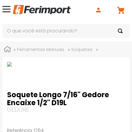
O que você está procurando?
Ferramentas Manuais
Soquetes
Soquete Long
Soquete Longo 7/16" Gedore
Encaixe 1/2" D19L
GEDORE
Referência
:
1764