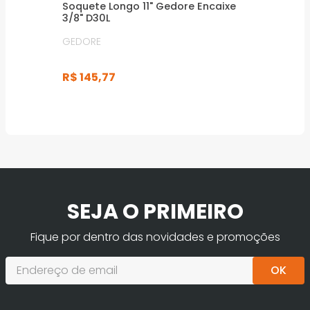
Soquete Longo 11" Gedore Encaixe
3/8" D30L
GEDORE
R$
145
,
77
SEJA O PRIMEIRO
Fique por dentro das novidades e promoções
OK