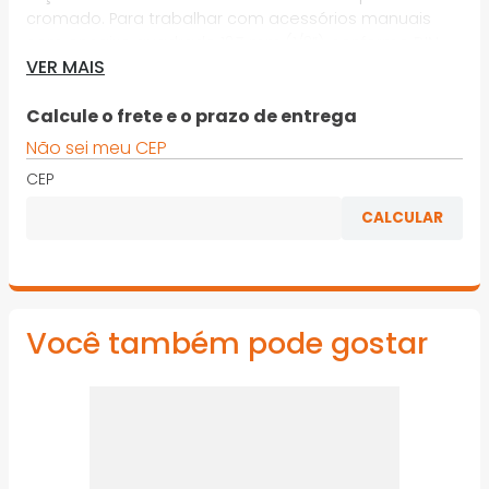
cromado. Para trabalhar com acessórios manuais
com encaixe quadrado 12,7 mm (1/2”), conforme DIN
VER MAIS
3120 - C 12.5, ISO 1174. Indicado para parafusos e porcas
com perfil de encaixe sextavado externo
Calcule o frete e o prazo de entrega
*Imagens meramente ilustrativas
Não sei meu CEP
CEP
Você também pode gostar