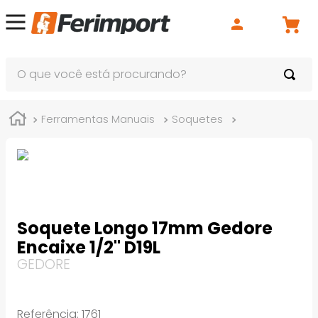
O que você está procurando?
Ferramentas Manuais
Soquetes
Soquete Long
Soquete Longo 17mm Gedore
Encaixe 1/2" D19L
GEDORE
Referência
:
1761