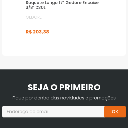
Soquete Longo 17" Gedore Encaixe
3/8" D30L
GEDORE
R$
203
,
38
SEJA O PRIMEIRO
Fique por dentro das novidades e promoções
OK