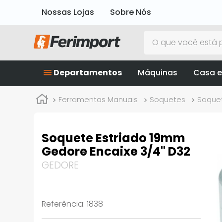
Nossas Lojas
Sobre Nós
O que você está p
Departamentos
Máquinas
Casa e
Ferramentas Manuais
Soquetes
Soquet
Soquete Estriado 19mm
Gedore Encaixe 3/4" D32
GEDORE
Referência
:
1838