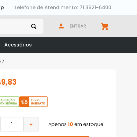
pp
Telefone de Atendimento: 71 3621-6400
ENTRAR
Acessórios
32
49
,
83
Apenas
10
em estoque
＋