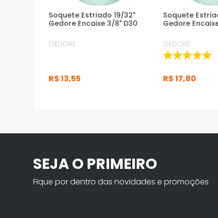
Soquete Estriado 19/32"
Soquete Estri
Gedore Encaixe 3/8" D30
Gedore Encaixe
GEDORE
GEDORE
R$
13
,
55
R$
17
,
80
SEJA O PRIMEIRO
Fique por dentro das novidades e promoções