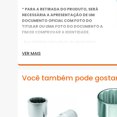
* PARA A RETIRADA DO PRODUTO, SERÁ
NECESSÁRIA A APRESENTAÇÃO DE UM
DOCUMENTO OFICIAL COM FOTO DO
TITULAR OU UMA FOTO DO DOCUMENTO A
FIM DE COMPROVAR A IDENTIDADE.
· Aço Gedore-Vanadium. Acabamento
niquelado e cromado. Para trabalhar com
VER MAIS
acessórios manuais com encaixe
quadrado 19,05 mm (3/4”), conforme DIN
3120 - C 20, ISO 1174. Indicado para
parafusos e porcas com perfil de encaixe
Você também pode gosta
sextavado externo
*Imagens meramente ilustrativas