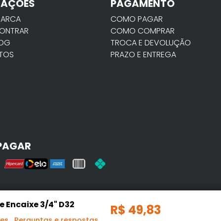
MAÇÕES
PAGAMENTO
MARCA
COMO PAGAR
ONTRAR
COMO COMPRAR
LOG
TROCA E DEVOLUÇÃO
TOS
PRAZO E ENTREGA
PAGAR
 Encaixe 3/4" D32
R$
49
,
83
ões
Perguntas e respostas