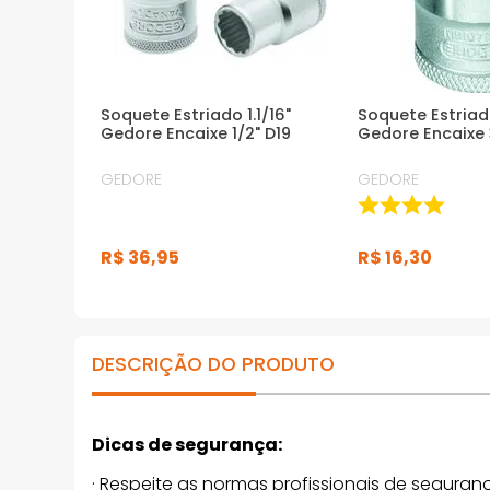
Soquete Estriado 1.1/16"
Soquete Estria
Gedore Encaixe 1/2" D19
Gedore Encaixe 
GEDORE
GEDORE
R$
36
,
95
R$
16
,
30
DESCRIÇÃO DO PRODUTO
Dicas de segurança:
· Respeite as normas profissionais de seguranç