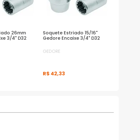
riado 26mm
Soquete Estriado 15/16"
xe 3/4" D32
Gedore Encaixe 3/4" D32
GEDORE
R$
42
,
33