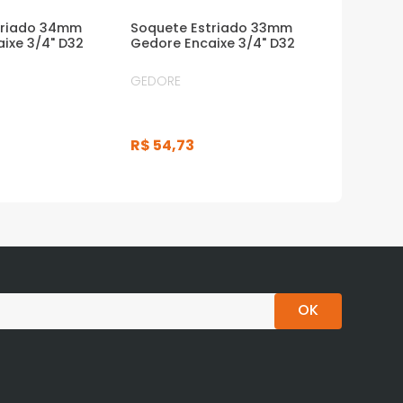
triado 34mm
Soquete Estriado 33mm
ixe 3/4" D32
Gedore Encaixe 3/4" D32
GEDORE
R$
54
,
73
OK