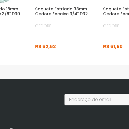
ado 18mm
Soquete Estriado 38mm
Soquete Es
 3/8" D30
Gedore Encaixe 3/4" D32
Gedore Enca
GEDORE
GEDORE
R$
62
,
62
R$
61
,
50