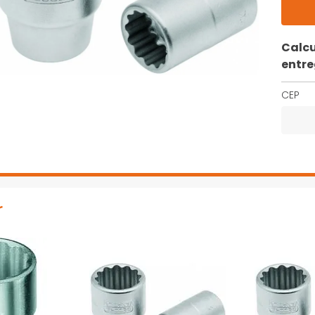
Calcu
entr
CEP
r