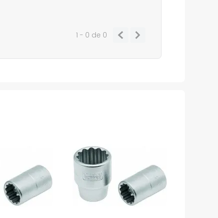
1 - 0
de
0