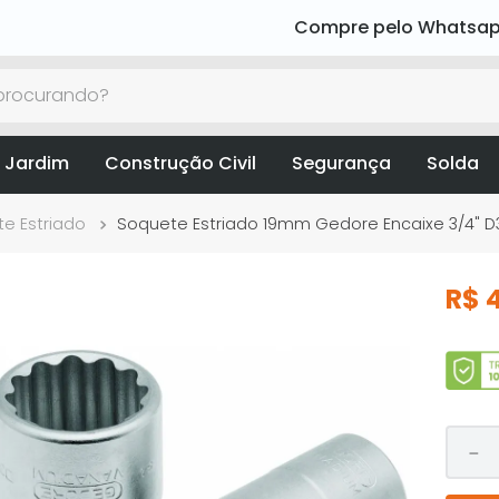
Compre pelo Whatsa
rocurando?
 Jardim
Construção Civil
Segurança
Solda
e Estriado
Soquete Estriado 19mm Gedore Encaixe 3/4" D
R$
－