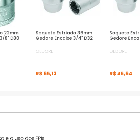
do 22mm
Soquete Estriado 36mm
Soquete Est
3/8" D30
Gedore Encaixe 3/4" D32
Gedore Encai
GEDORE
GEDORE
R$
65
,
13
R$
45
,
64
a e o uso dos EPIs