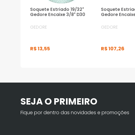
Soquete Estriado 19/32"
Soquete Estri
Gedore Encaixe 3/8" D30
Gedore Encaixe
GEDORE
GEDORE
R$
13
,
55
R$
107
,
26
SEJA O PRIMEIRO
Fique por dentro das novidades e promoções