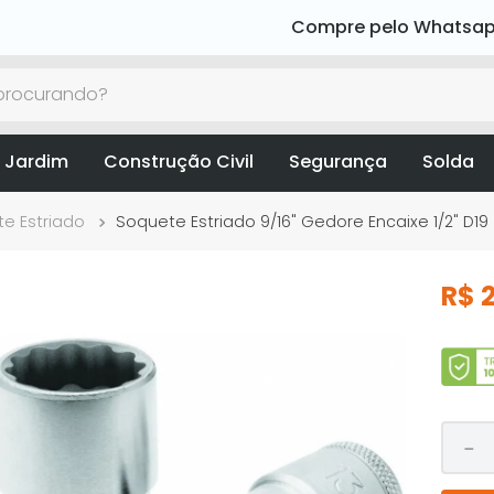
Compre pelo Whatsa
rocurando?
 Jardim
Construção Civil
Segurança
Solda
e Estriado
Soquete Estriado 9/16" Gedore Encaixe 1/2" D19
R$
2
－