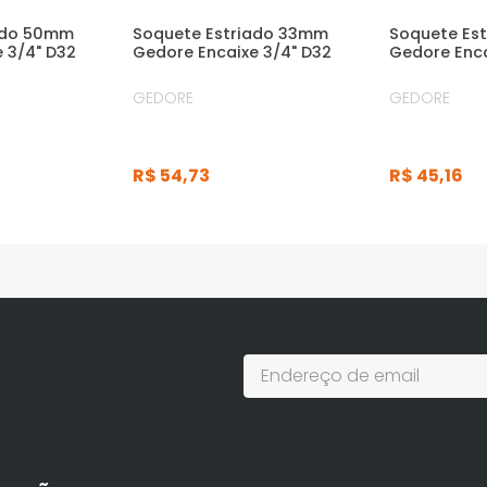
ado 50mm
Soquete Estriado 33mm
Soquete Est
 3/4" D32
Gedore Encaixe 3/4" D32
Gedore Enca
GEDORE
GEDORE
R$
54
,
73
R$
45
,
16