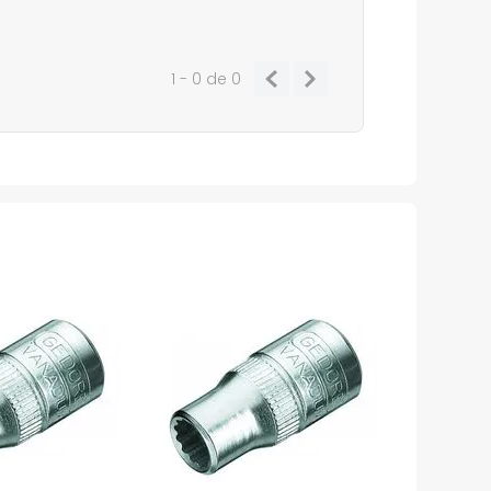
1 - 0
de
0