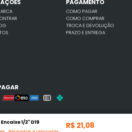
MAÇÕES
PAGAMENTO
MARCA
COMO PAGAR
ONTRAR
COMO COMPRAR
LOG
TROCA E DEVOLUÇÃO
TOS
PRAZO E ENTREGA
PAGAR
Encaixe 1/2" D19
R$
21
,
08
ões
Perguntas e respostas