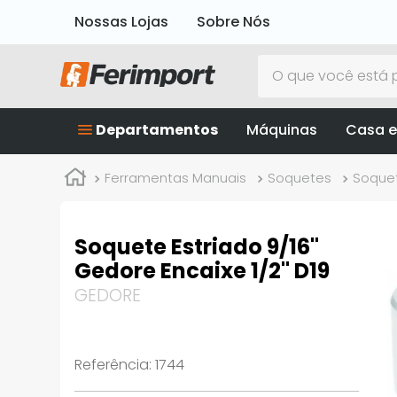
Nossas Lojas
Sobre Nós
O que você está p
Departamentos
Máquinas
Casa e
Ferramentas Manuais
Soquetes
Soquet
Soquete Estriado 9/16"
Gedore Encaixe 1/2" D19
GEDORE
Referência
:
1744