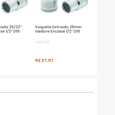
iado 25/32"
Soquete Estriado 25mm
e 1/2" D19
Gedore Encaixe 1/2" D19
GEDORE
R$
27
,
07