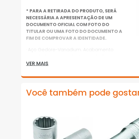
* PARA A RETIRADA DO PRODUTO, SERÁ
NECESSÁRIA A APRESENTAÇÃO DE UM
DOCUMENTO OFICIAL COM FOTO DO
TITULAR OU UMA FOTO DO DOCUMENTO A
FIM DE COMPROVAR A IDENTIDADE.
· Aço Gedore-Vanadium. Acabamento
niquelado e cromado. Para trabalhar com
VER MAIS
acessórios manuais com encaixe
quadrado 12,7 mm (1/2”), conforme DIN 3120
- C 12.5, ISO 1174. Indicado para parafusos e
porcas com perfil de encaixe sextavado
Você também pode gosta
externo
*Imagens meramente ilustrativas