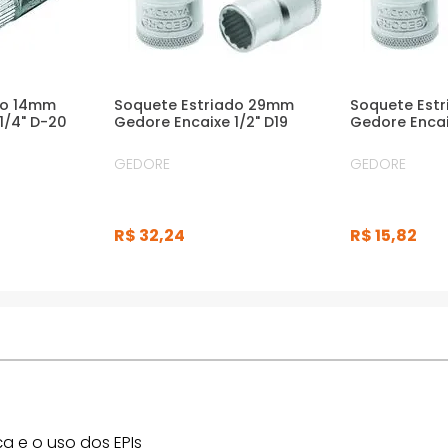
do 14mm
Soquete Estriado 29mm
Soquete Estr
1/4" D-20
Gedore Encaixe 1/2" D19
Gedore Encaix
GEDORE
GEDORE
R$
32
,
24
R$
15
,
82
a e o uso dos EPIs