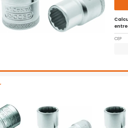
Calcu
entr
CEP
r