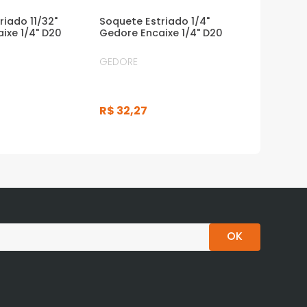
riado 11/32"
Soquete Estriado 1/4"
ixe 1/4" D20
Gedore Encaixe 1/4" D20
GEDORE
R$
32
,
27
OK