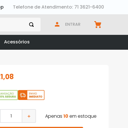
pp
Telefone de Atendimento: 71 3621-6400
ENTRAR
Acessórios
1
,
08
Apenas
10
em estoque
＋