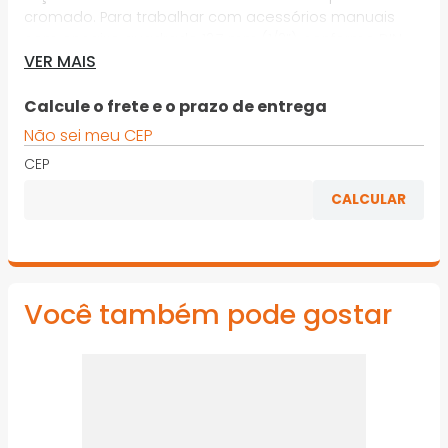
cromado. Para trabalhar com acessórios manuais
com encaixe quadrado 12,7 mm (1/2”), conforme DIN
VER MAIS
3120 - C 12.5, ISO 1174. Indicado para parafusos e porcas
com perfil de encaixe sextavado externo
Calcule o frete e o prazo de entrega
*Imagens meramente ilustrativas
Não sei meu CEP
CEP
Você também pode gostar