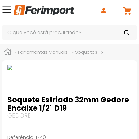
O que você está procurando?
Ferramentas Manuais
Soquetes
Soquete Estri
Soquete Estriado 32mm Gedore
Encaixe 1/2" D19
GEDORE
Referência
:
1740