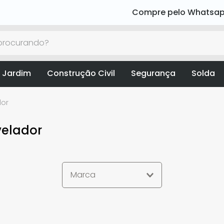
Compre pelo Whatsa
rocurando?
 Jardim
Construção Civil
Segurança
Solda
dor
velador
Marca
Mundial
E