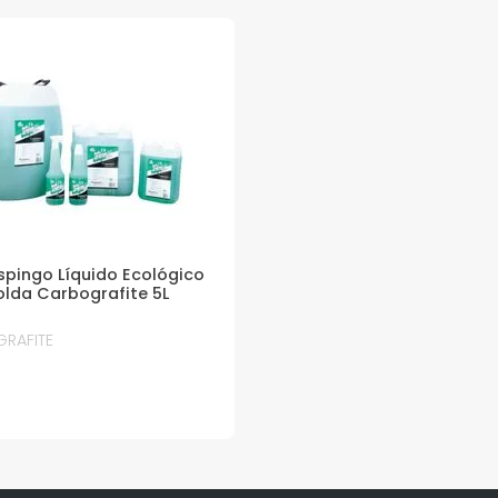
spingo Líquido Ecológico
olda Carbografite 5L
RAFITE