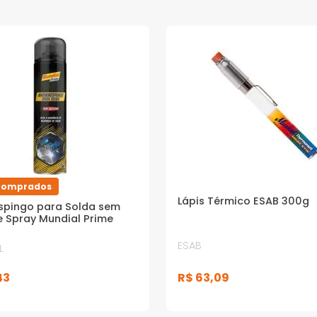
Comprados
Lápis Térmico ESAB 300g
espingo para Solda sem
e Spray Mundial Prime
ESAB
L
R$
63
,
09
43