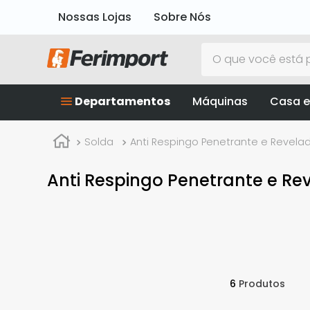
Nossas Lojas
Sobre Nós
O que você está p
Departamentos
Máquinas
Casa e
Solda
Anti Respingo Penetrante e Revela
Anti Respingo Penetrante e Re
6
Produtos
Carbografite