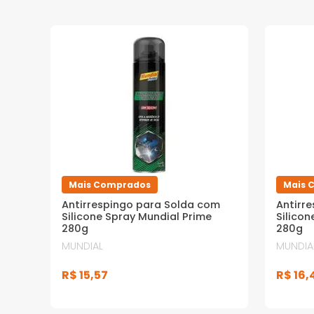
Mais Comprados
Mais 
Antirrespingo para Solda com
Antirr
Silicone Spray Mundial Prime
Silicon
280g
280g
MUNDIAL
MUNDIA
R$
15
,
57
R$
16
,