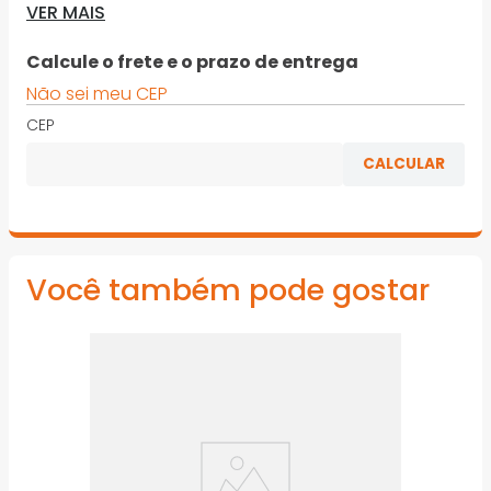
· Produzido em Aço Gedore-Vanadium
VER MAIS
· Acabamento niquelado
Calcule o frete e o prazo de entrega
· Conforme norma DIN 7255
Não sei meu CEP
*Imagens meramente ilustrativas
CEP
Você também pode gostar