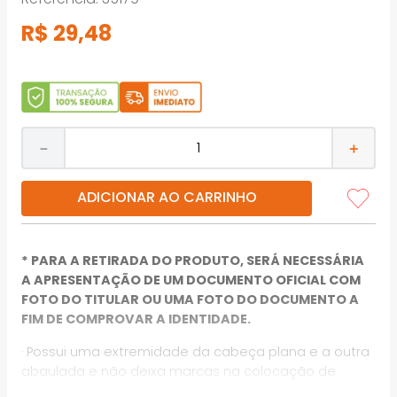
R$
29
,
48
－
＋
ADICIONAR AO CARRINHO
* PARA A RETIRADA DO PRODUTO, SERÁ NECESSÁRIA
A APRESENTAÇÃO DE UM DOCUMENTO OFICIAL COM
FOTO DO TITULAR OU UMA FOTO DO DOCUMENTO A
FIM DE COMPROVAR A IDENTIDADE.
· Possui uma extremidade da cabeça plana e a outra
abaulada e não deixa marcas na colocação de
cerâmicas claras