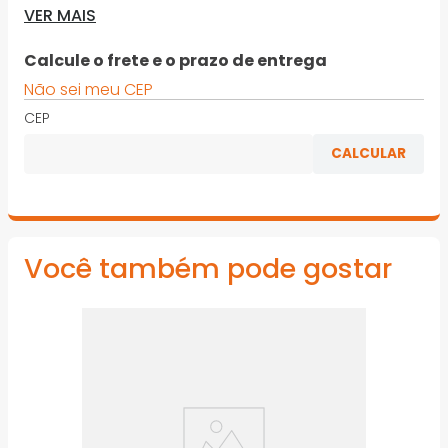
VER MAIS
· Indicado principalmente para trabalhos em pisos
cerâmicos, porcelanatos, azulejos, entre outras peças
Calcule o frete e o prazo de entrega
de cerãmica
Não sei meu CEP
*Imagens meramente ilustrativas
CEP
Você também pode gostar