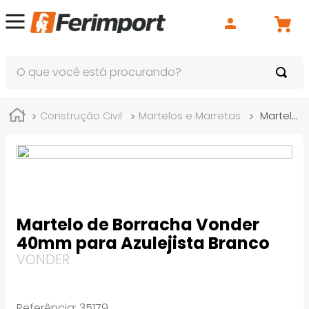
O que você está procurando?
Construção Civil
Martelos e Marretas
Martelo de Borracha Vonder 40mm para Azulejista Branco
Martelo de Borracha Vonder
40mm para Azulejista Branco
VONDER
Referência
:
35179