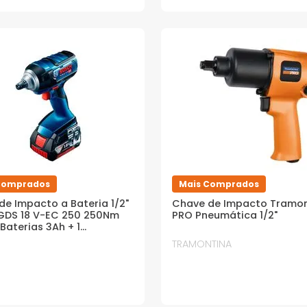
Comprados
Mais Comprados
de Impacto a Bateria 1/2"
Chave de Impacto Tramon
GDS 18 V-EC 250 250Nm
PRO Pneumática 1/2"
 Baterias 3Ah + 1
ador Bivolt + Maleta
TRAMONTINA