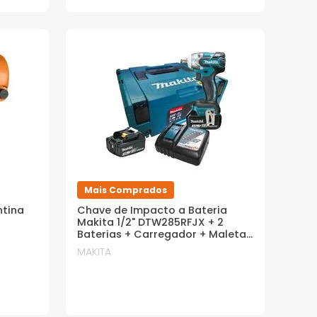
Mais Comprados
tina
Chave de Impacto a Bateria
Makita 1/2" DTW285RFJX + 2
Baterias + Carregador + Maleta
e Kit
MAKITA