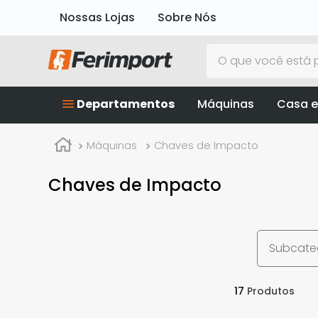
Nossas Lojas
Sobre Nós
O que você está p
Departamentos
Máquinas
Casa e
Máquinas
Chaves de Impacto
Chaves de Impacto
Subcate
17
Produtos
Bateria
Bateria
Bosch
Vonder