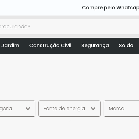
Compre pelo Whatsa
rocurando?
 Jardim
Construção Civil
Segurança
Solda
goria
Fonte de energia
Marca
Pneumática
Bivolt
Makita
E
P
T