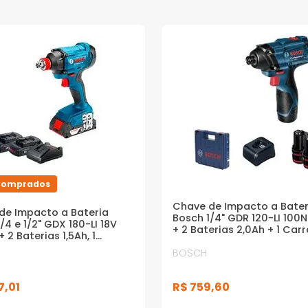
Comprados
Chave de Impacto a Bater
de Impacto a Bateria
Bosch 1/4" GDR 120-LI 100
/4 e 1/2" GDX 180-LI 18V
+ 2 Baterias 2,0Ah + 1 Car
 2 Baterias 1,5Ah, 1
Bivolt + Maleta
ador Bivolt + Maleta
BOSCH
7
,
01
R$
759
,
60