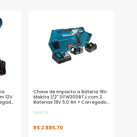
ia
Chave de Impacto a Bateria 18V
Nm 12V
Makita 1/2" DTW300RTJ com 2
regador
Baterias 18V 5.0 Ah + Carregador
e Maleta MAK-PAC
MAKITA
R$
2
.
885
,
70