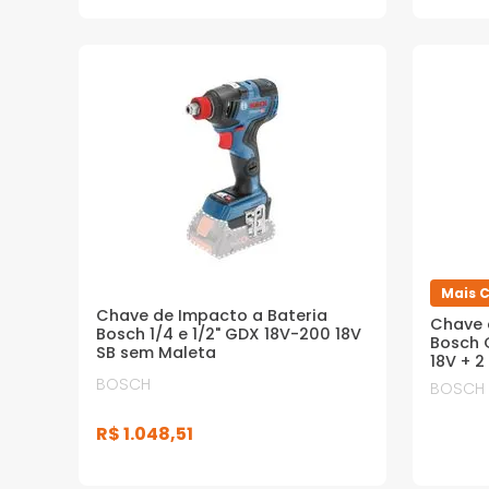
Mais 
Chave de Impacto a Bateria
Chave 
Bosch 1/4 e 1/2" GDX 18V-200 18V
Bosch 
SB sem Maleta
18V + 2
Carreg
BOSCH
BOSCH
R$
1
.
048
,
51