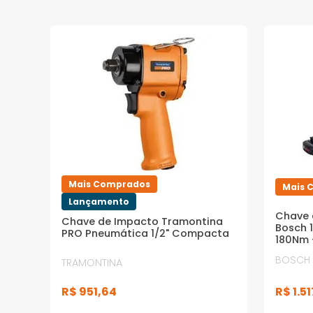
Mais Comprados
Mais 
Lançamento
Chave 
Chave de Impacto Tramontina
Bosch 1
PRO Pneumática 1/2" Compacta
180Nm +
Carreg
BOSCH
TRAMONTINA
R$
1
.
51
R$
951
,
64