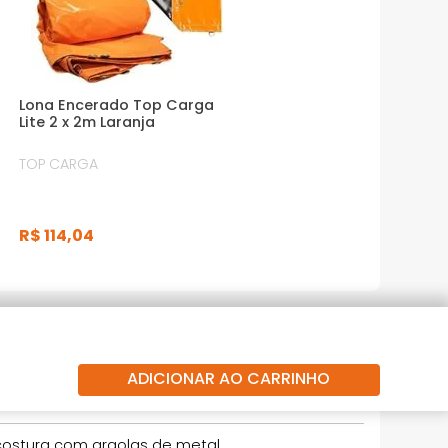
Lona Encerado Top Carga
Lite 2 x 2m Laranja
TOP CARGA
R$
114
,
04
ADICIONAR AO CARRINHO
costura com argolas de metal