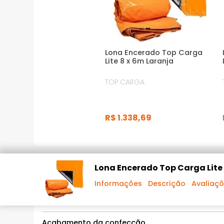
· Produto flexível e leve, de fácil manuseio,
feito para durar
· Uso em coberturas estáticas para
Lona Encerado Top Carga
abrigar: algodão, bagaço de cana,
Lite 8 x 6m Laranja
vasilhames, etc
TOP CARGA
*Imagens meramente ilustrativas
R$
1
.
338
,
69
INFORMAÇÕES TÉCNICAS
Lona Encerado Top Carga Lite 
Informações
Descrição
Avaliaç
Gramatura
Acabamento da confecção