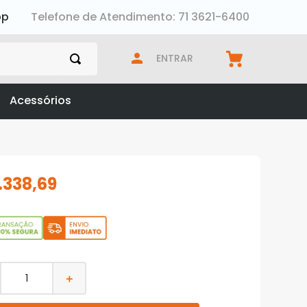
pp
Telefone de Atendimento: 71 3621-6400
ENTRAR
Acessórios
.
338
,
69
＋