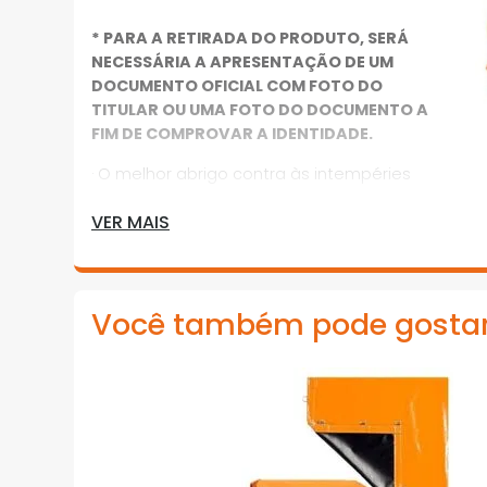
* PARA A RETIRADA DO PRODUTO, SERÁ
NECESSÁRIA A APRESENTAÇÃO DE UM
DOCUMENTO OFICIAL COM FOTO DO
TITULAR OU UMA FOTO DO DOCUMENTO A
FIM DE COMPROVAR A IDENTIDADE.
· O melhor abrigo contra às intempéries
· Proteção UV
VER MAIS
· Para a perfeita proteção de cargas e
mercadorias que ficam expostas ao
tempo
Você também pode gosta
· A lona da top carga é impermeável,
produzida com a mais alta qualidade,
agregando ao produto alta resistência e
maior durabilidade
· Nossa Lona de Pvc é resistente a altas
variações de temperatura