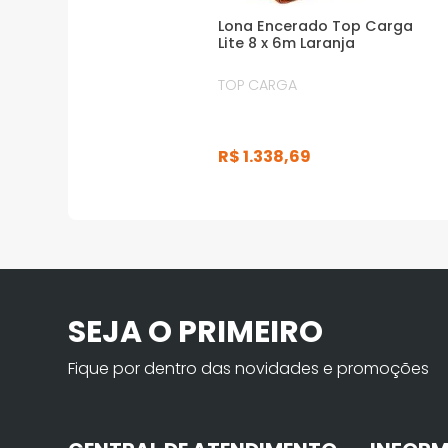
Lona Encerado Top Carga
Lite 8 x 6m Laranja
TOP CARGA
R$
1
.
338
,
69
SEJA O PRIMEIRO
Fique por dentro das novidades e promoções