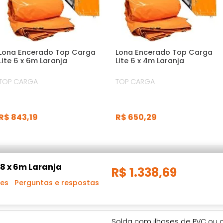
Lona Encerado Top Carga
Lona Encerado Top Carga
Lite 6 x 6m Laranja
Lite 6 x 4m Laranja
TOP CARGA
TOP CARGA
R$
843
,
19
R$
650
,
29
8 x 6m Laranja
R$
1
.
338
,
69
ões
Perguntas e respostas
460g/m2
Solda com ilhoses de PVC ou 