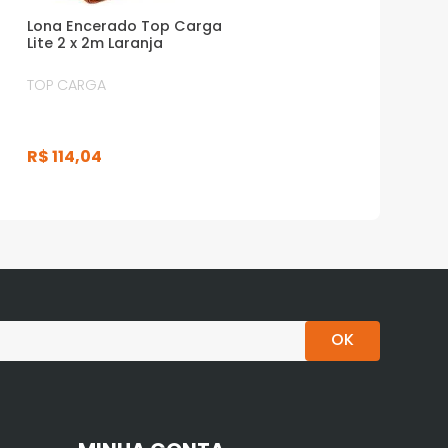
Lona Encerado Top Carga
Lite 2 x 2m Laranja
TOP CARGA
R$
114
,
04
OK