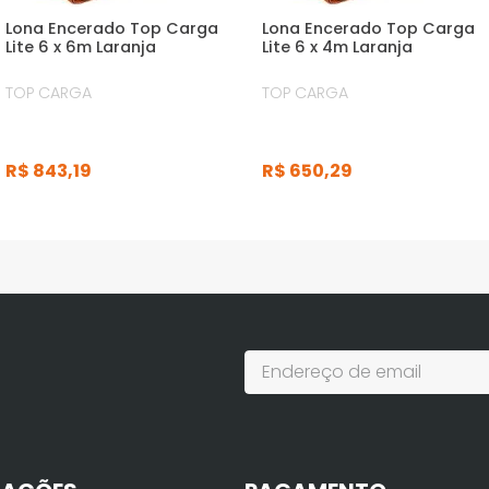
Lona Encerado Top Carga
Lona Encerado Top Carga
Lite 6 x 6m Laranja
Lite 6 x 4m Laranja
TOP CARGA
TOP CARGA
R$
843
,
19
R$
650
,
29