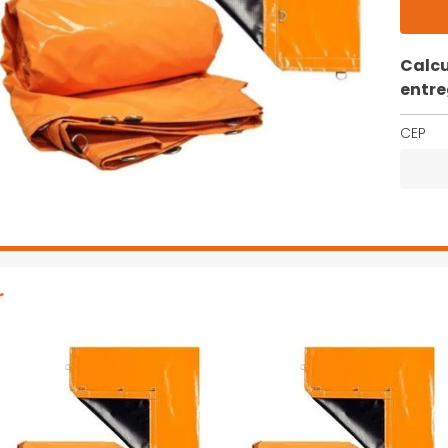
Calcu
entr
CEP
r