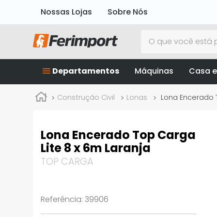
Nossas Lojas
Sobre Nós
O que você está p
Departamentos
Máquinas
Casa e
Construção Civil
Lonas
Lona Encerado T
Lona Encerado Top Carga
Lite 8 x 6m Laranja
TOP CARGA
Referência
:
39906