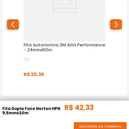
Fita Automotiva 3M Alta Performance
- 24mmx50m
3M
R$
20
,
36
R$
42
,
33
DESCRIÇÃO DO PRODUTO
Fita Dupla Face Norton HPN
9,5mmx20m
ADICIONAR AO CARRINHO