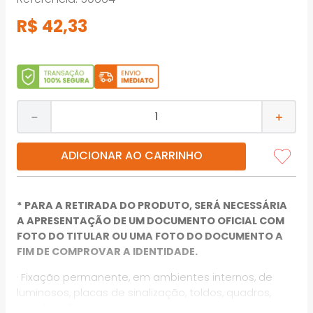
R$
42
,
33
－
＋
ADICIONAR AO CARRINHO
* PARA A RETIRADA DO PRODUTO, SERÁ NECESSÁRIA
A APRESENTAÇÃO DE UM DOCUMENTO OFICIAL COM
FOTO DO TITULAR OU UMA FOTO DO DOCUMENTO A
FIM DE COMPROVAR A IDENTIDADE.
· Fixação permanente, em ambientes internos, de
luminosos, placas de sinalização, toldos, quadros,
espelhos, fixações automotivas, entre outros