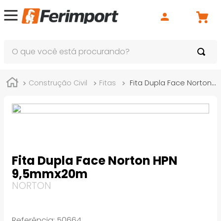
O que você está procurando?
Construção Civil
Fitas
Fita Dupla Face Norton HPN 9,5mmx20m
Fita Dupla Face Norton HPN
9,5mmx20m
NORTON
Referência
:
50664