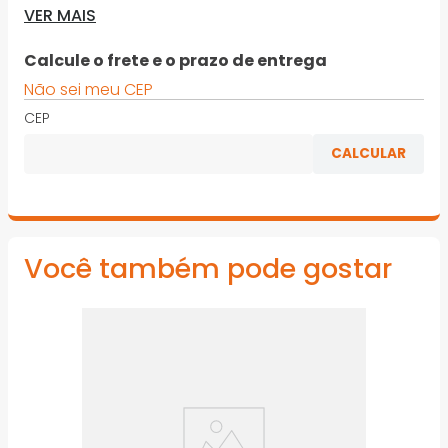
VER MAIS
· Por ser transparente gera um acabamento 'invisível
aos olhos' e substitui a fixação mecânica como:
Calcule o frete e o prazo de entrega
pregos, parafusos, e rebites
Não sei meu CEP
· Uso interno
CEP
*Imagens meramente ilustrativas
Você também pode gostar