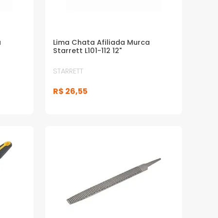
a
Lima Chata Afiliada Murca
Starrett L101-112 12"
STARRETT
R$
26
,
55