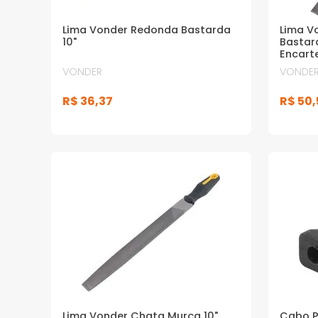
Lima Vonder Redonda Bastarda
Lima V
10"
Bastar
Encart
VONDER
VONDE
R$
36
,
37
R$
50
,
Lima Vonder Chata Murça 10"
Cabo P