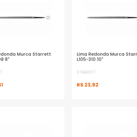
edonda Murca Starrett
Lima Redonda Murca Starr
8 8"
L105-310 10"
T
STARRETT
41
R$
23
,
92