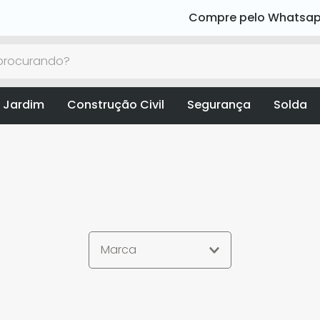
Compre pelo Whatsa
rocurando?
 Jardim
Construção Civil
Segurança
Solda
Marca
Starrett
P