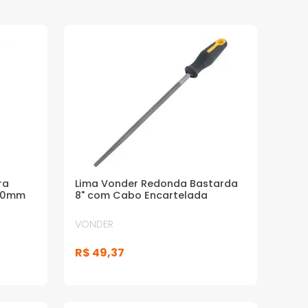
ra
Lima Vonder Redonda Bastarda
200mm
8" com Cabo Encartelada
VONDER
R$
49
,
37