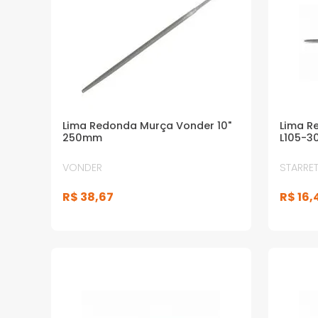
Lima Redonda Murça Vonder 10"
Lima R
250mm
L105-30
VONDER
STARRET
R$
38
,
67
R$
16
,