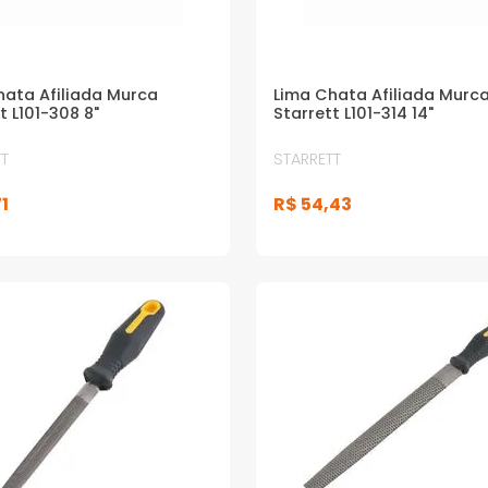
hata Afiliada Murca
Lima Chata Afiliada Murc
t L101-308 8"
Starrett L101-314 14"
T
STARRETT
1
R$
54
,
43