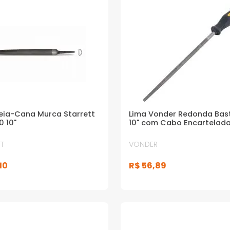
eia-Cana Murca Starrett
Lima Vonder Redonda Bas
0 10"
10" com Cabo Encartelad
T
VONDER
10
R$
56
,
89