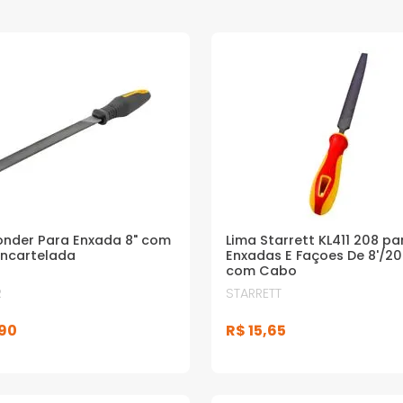
onder Para Enxada 8" com
Lima Starrett KL411 208 pa
ncartelada
Enxadas E Façoes De 8'/
com Cabo
R
STARRETT
90
R$
15
,
65