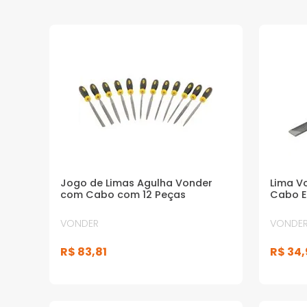
Jogo de Limas Agulha Vonder
Lima V
com Cabo com 12 Peças
Cabo E
VONDER
VONDE
R$
83
,
81
R$
34
,