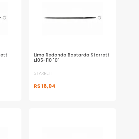
ett
Lima Redonda Bastarda Starrett
L105-110 10"
STARRETT
R$
16
,
04