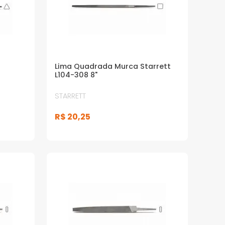
Lima Quadrada Murca Starrett
L104-308 8"
STARRETT
R$
20
,
25