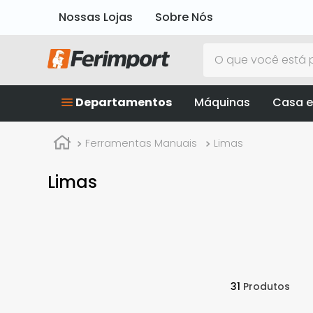
Nossas Lojas
Sobre Nós
O que você está p
Departamentos
Máquinas
Casa e
Ferramentas Manuais
Limas
Limas
31
Produtos
Vonder
Nicholson