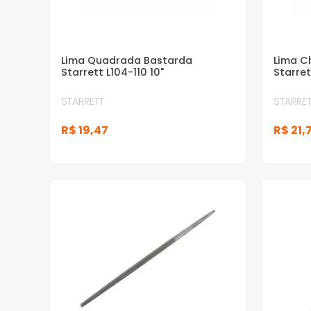
Lima Quadrada Bastarda
Lima C
Starrett L104-110 10"
Starret
STARRETT
STARRET
R$
19
,
47
R$
21
,
7