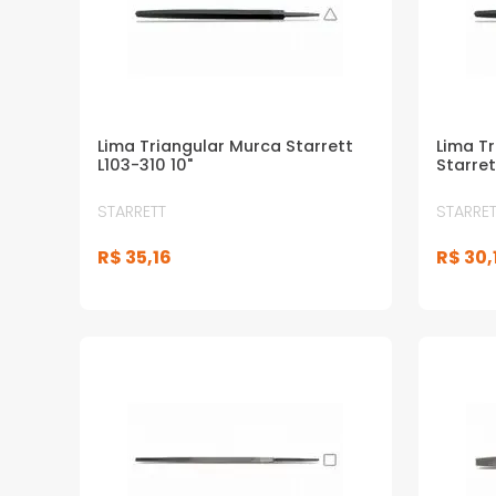
Lima Triangular Murca Starrett
Lima T
L103-310 10"
Starret
STARRETT
STARRET
R$
35
,
16
R$
30
,