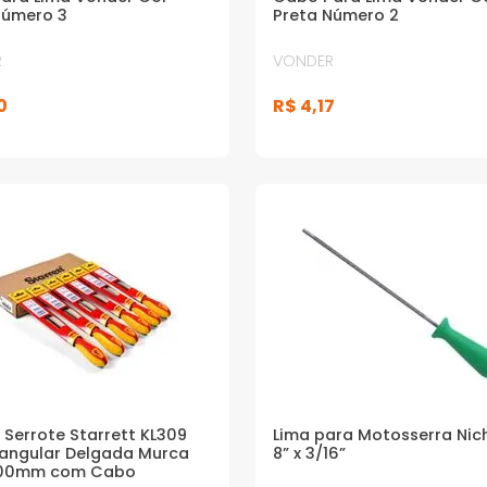
Número 3
Preta Número 2
R
VONDER
0
R$
4
,
17
 Serrote Starrett KL309
Lima para Motosserra Nic
iangular Delgada Murca
8” x 3/16”
100mm com Cabo