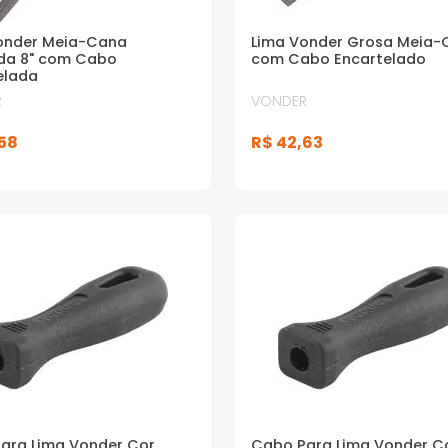
onder Meia-Cana
Lima Vonder Grosa Meia-
da 8" com Cabo
com Cabo Encartelado
elada
R
VONDER
58
R$
42
,
63
ara Lima Vonder Cor
Cabo Para Lima Vonder C