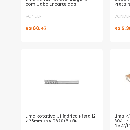
com Cabo Encartelada
Preta 
VONDER
VONDE
R$
60
,
47
R$
5
,
3
Lima Rotativa Cilíndrica Pferd 12
Lima P/
x 25mm ZYA 0820/6 D3P
304 Tr
De 4'/