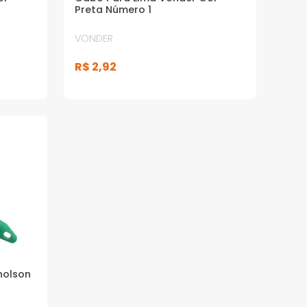
Preta Número 1
VONDER
R$
2
,
92
holson