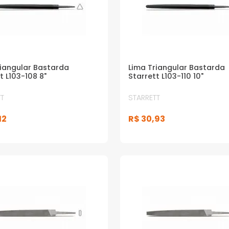
riangular Bastarda
Lima Triangular Bastarda
t L103-108 8"
Starrett L103-110 10"
T
STARRETT
12
R$
30
,
93