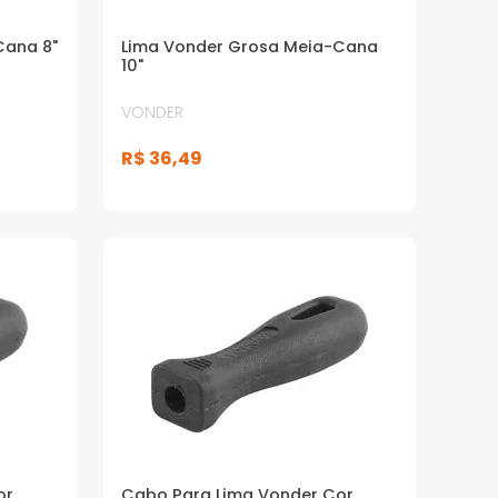
Cana 8"
Lima Vonder Grosa Meia-Cana
10"
VONDER
R$
36
,
49
or
Cabo Para Lima Vonder Cor