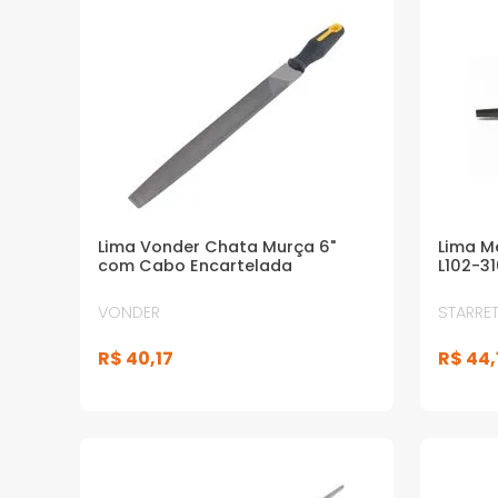
Lima Vonder Chata Murça 6"
Lima M
com Cabo Encartelada
L102-31
VONDER
STARRET
R$
40
,
17
R$
44
,