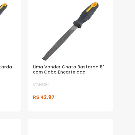
tarda
Lima Vonder Chata Bastarda 8"
a
com Cabo Encartelada
VONDER
R$
42
,
97