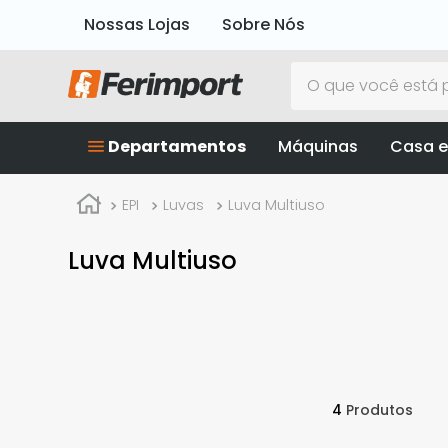
Nossas Lojas
Sobre Nós
O que você está p
Departamentos
Máquinas
Casa e
EPI
Luvas
Luva Multiuso
Luva Multiuso
4
Produtos
Danny
M