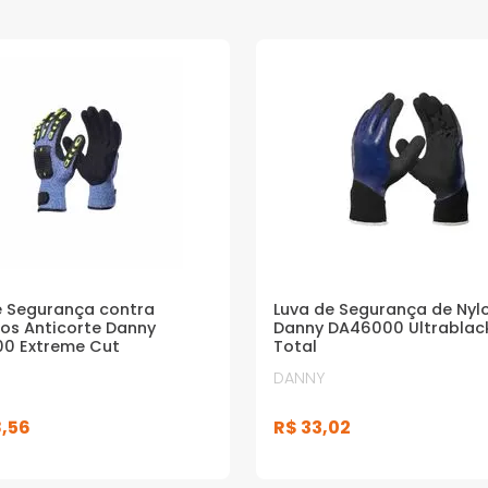
e Segurança contra
Luva de Segurança de Nyl
os Anticorte Danny
Danny DA46000 Ultrablac
0 Extreme Cut
Total
DANNY
8
,
56
R$
33
,
02