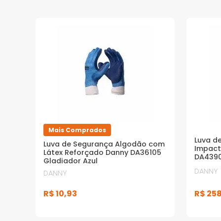
Mais Comprados
Luva d
Luva de Segurança Algodão com
Impact
Látex Reforçado Danny DA36105
DA4390
Gladiador Azul
DANNY
DANNY
R$
25
R$
10
,
93