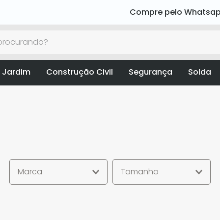
Compre pelo Whatsa
rocurando?
 Jardim
Construção Civil
Segurança
Solda
Marca
Tamanho
Vonder
G