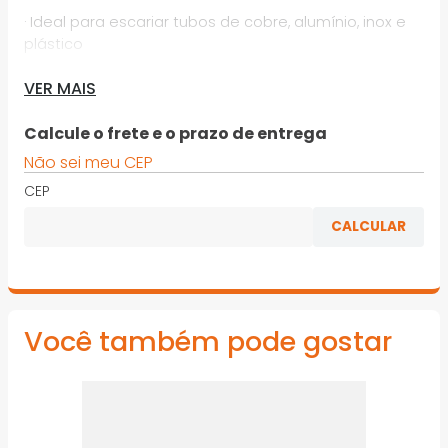
· Ideal para escariar tubos de cobre, alumínio, inox e
plástico
· Leve e de fácil aplicação, elimina com rapidez as
VER MAIS
rebarbas internas e externas de tubos
Calcule o frete e o prazo de entrega
· Possui lâmina fabricada com tratamento especial
para facilitar a operação
Não sei meu CEP
CEP
·
*Imagens meramente ilustrativas
Você também pode gostar