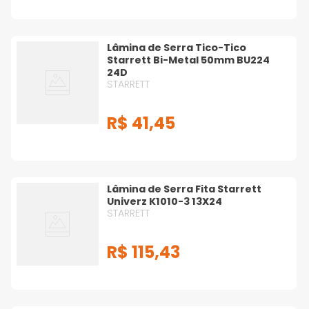
Lâmina de Serra Tico-Tico
Starrett Bi-Metal 50mm BU224
24D
STARRETT
R$
41
,
45
Lâmina de Serra Fita Starrett
Univerz K1010-3 13X24
STARRETT
R$
115
,
43