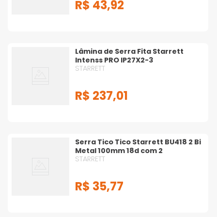
R$
43
,
92
Lâmina de Serra Fita Starrett
Intenss PRO IP27X2-3
STARRETT
R$
237
,
01
Serra Tico Tico Starrett BU418 2 Bi
Metal 100mm 18d com 2
STARRETT
R$
35
,
77