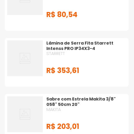
R$
80
,
54
Lâmina de Serra Fita Starrett
Intenss PRO IP34X3-4
STARRETT
R$
353
,
61
Sabre com Estrela Makita 3/8"
058" 50cm 20"
MAKITA
R$
203
,
01