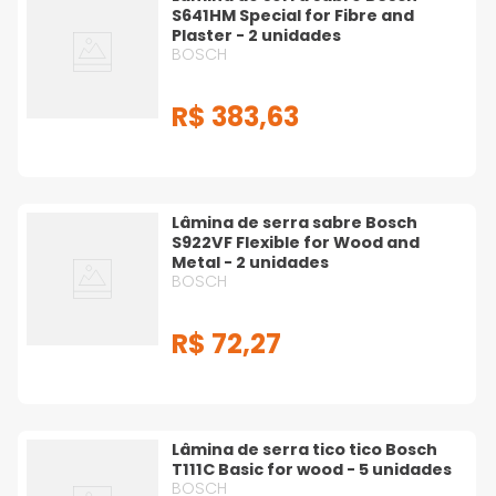
S641HM Special for Fibre and
Plaster - 2 unidades
BOSCH
R$
383
,
63
Lâmina de serra sabre Bosch
S922VF Flexible for Wood and
Metal - 2 unidades
BOSCH
R$
72
,
27
Lâmina de serra tico tico Bosch
T111C Basic for wood - 5 unidades
BOSCH