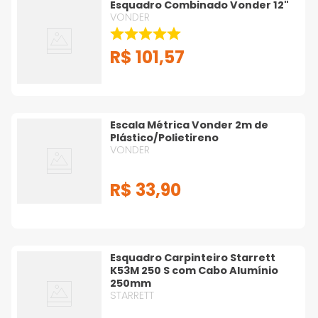
Esquadro Combinado Vonder 12"
VONDER
R$
101
,
57
Escala Métrica Vonder 2m de
Plástico/Polietireno
VONDER
R$
33
,
90
Esquadro Carpinteiro Starrett
K53M 250 S com Cabo Alumínio
250mm
STARRETT