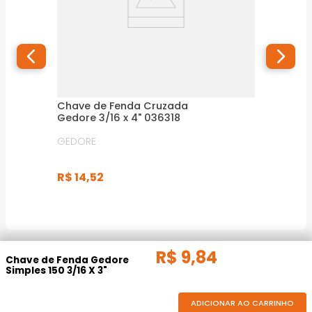
Chave de Fenda Cruzada
Gedore 3/16 x 4" 036318
GEDORE
R$
14
,
52
R$
9
,
84
DESCRIÇÃO DO PRODUTO
Chave de Fenda Gedore
Simples 150 3/16 X 3"
ADICIONAR AO CARRINHO
Dicas de segurança: