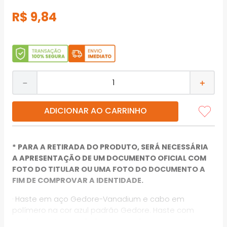
R$
9
,
84
－
＋
ADICIONAR AO CARRINHO
* PARA A RETIRADA DO PRODUTO, SERÁ NECESSÁRIA
A APRESENTAÇÃO DE UM DOCUMENTO OFICIAL COM
FOTO DO TITULAR OU UMA FOTO DO DOCUMENTO A
FIM DE COMPROVAR A IDENTIDADE.
· Haste em aço Gedore-Vanadium e cabo em
polímero na cor azul padrão Gedore. Haste com
acabamento niquelado e cromado, com ponta