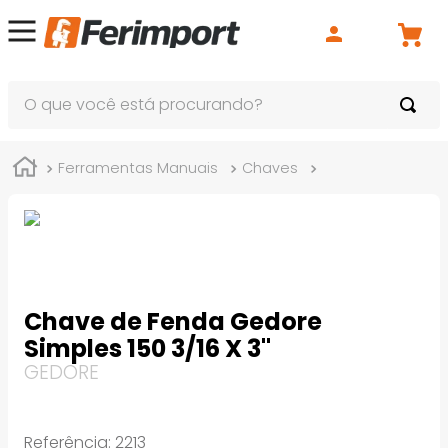
O que você está procurando?
Ferramentas Manuais
Chaves
Chaves de Fend
Chave de Fenda Gedore
Simples 150 3/16 X 3"
GEDORE
Referência
:
2213