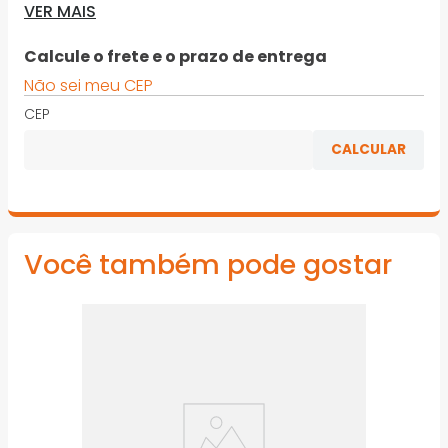
VER MAIS
escurecida. Cabo ergonômico. Chave com haste
redonda e resistente, com perfil de encaixe para
parafuso tipo fenda simples
Calcule o frete e o prazo de entrega
Não sei meu CEP
*Imagens meramente ilustrativas
CEP
Você também pode gostar