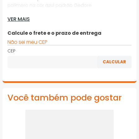
polímero na cor azul padrão Gedore
· Haste com acabamento niquelado e cromado, com
VER MAIS
ponta escurecida
Calcule o frete e o prazo de entrega
· Cabo ergonômico
Não sei meu CEP
· Chave com haste redonda e resistente, com perfil
CEP
de encaixe para parafusos tipo fenda cruzada
“Phillips”
*Imagens meramente ilustrativas
Você também pode gostar