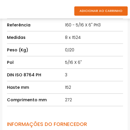
ADICIONAR AO CARRINHO
Código do Fabricante
036.330
Referência
160 - 5/16 X 6" PH3
Medidas
8 x 1524
Peso (Kg)
0,120
Pol
5/16 X 6"
DIN ISO 8764 PH
3
Haste mm
152
Comprimento mm
272
INFORMAÇÕES DO FORNECEDOR