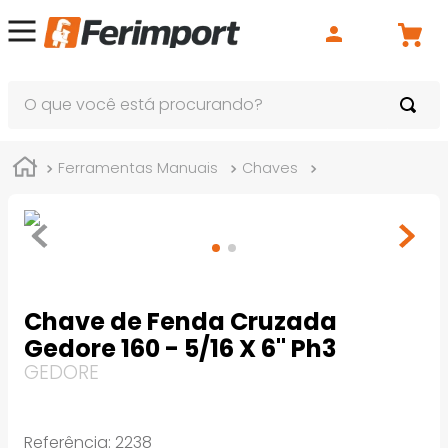
O que você está procurando?
Ferramentas Manuais
Chaves
Chaves de Fend
Chave de Fenda Cruzada
Gedore 160 - 5/16 X 6" Ph3
GEDORE
Referência
:
2238