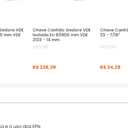
Gedore VDE
Chave Canhão Gedore VDE
Chave Canhã
00 mm VDE
Isolada En 60900 mm VDE
33 - 7/16"
2133 - 14 mm
GEDORE
GEDORE
R$
236
,
39
R$
34
,
29
a e o uso dos EPIs