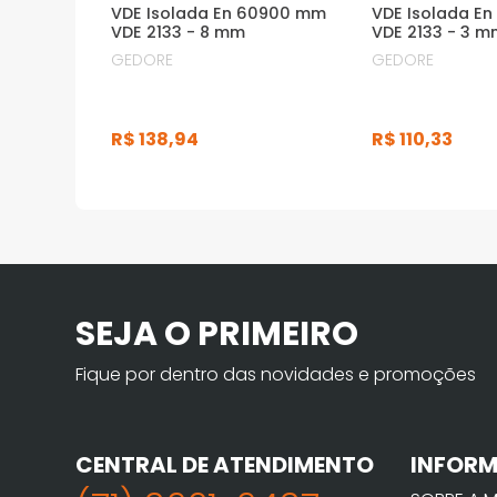
VDE Isolada En 60900 mm
VDE Isolada E
VDE 2133 - 8 mm
VDE 2133 - 3 
GEDORE
GEDORE
R$
138
,
94
R$
110
,
33
SEJA O PRIMEIRO
Fique por dentro das novidades e promoções
CENTRAL DE ATENDIMENTO
INFOR