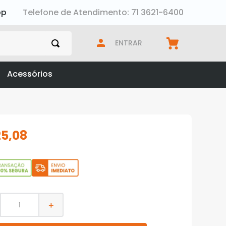
pp
Telefone de Atendimento: 71 3621-6400
ENTRAR
Acessórios
25
,
08
＋