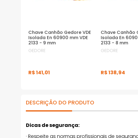
Chave Canhão Gedore VDE
Chave Canhão 
Isolada En 60900 mm VDE
Isolada En 609
2133 - 9 mm
2133 - 8 mm
GEDORE
GEDORE
R$
141
,
01
R$
138
,
94
DESCRIÇÃO DO PRODUTO
Dicas de segurança:
· Respeite as normas profissionais de seguranç