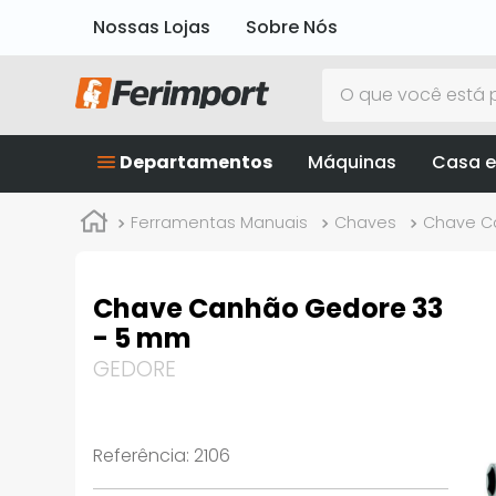
Nossas Lojas
Sobre Nós
O que você está p
Departamentos
Máquinas
Casa e
Ferramentas Manuais
Chaves
Chave C
Chave Canhão Gedore 33
- 5 mm
GEDORE
Referência
:
2106