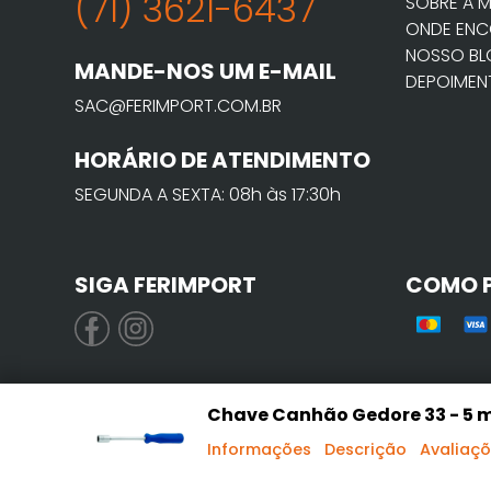
(71) 3621-6437
SOBRE A 
ONDE ENC
NOSSO B
MANDE-NOS UM E-MAIL
DEPOIMEN
SAC@FERIMPORT.COM.BR
HORÁRIO DE ATENDIMENTO
SEGUNDA A SEXTA: 08h às 17:30h
SIGA FERIMPORT
COMO 
Chave Canhão Gedore 33 - 5
Informações
Descrição
Avaliaç
© 2021 Ferimport. CNPJ: 01.7