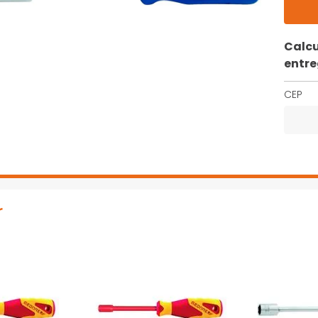
Calcu
entr
CEP
r