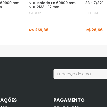
n 60900 mm
VDE Isolada En 60900 mm
33 - 7/32"
mm
VDE 2133 - 17 mm
GEDORE
GEDORE
R$
255
,
38
R$
26
,
56
MAÇÕES
PAGAMENTO