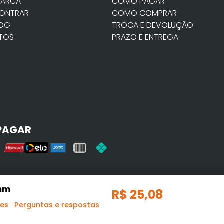
MARCA
COMO PAGAR
ONTRAR
COMO COMPRAR
LOG
TROCA E DEVOLUÇÃO
TOS
PRAZO E ENTREGA
PAGAR
 mm
R$
25
,
08
ões
Perguntas e respostas
91.324/0001-58. Endereço: Av. Jorge Amado, s/n - Ponto Cer