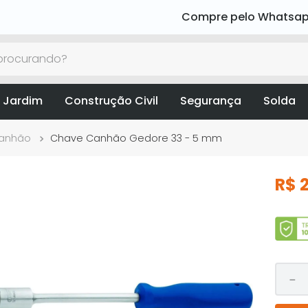
Compre pelo Whatsa
rocurando?
 Jardim
Construção Civil
Segurança
Solda
anhão
Chave Canhão Gedore 33 - 5 mm
R$
－