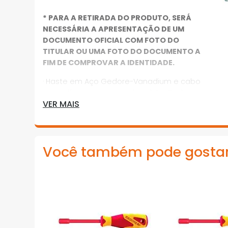
* PARA A RETIRADA DO PRODUTO, SERÁ
NECESSÁRIA A APRESENTAÇÃO DE UM
DOCUMENTO OFICIAL COM FOTO DO
TITULAR OU UMA FOTO DO DOCUMENTO A
FIM DE COMPROVAR A IDENTIDADE.
· Haste em Aço Gedore-Vanadium e cabo
em polímero na cor azul padrão Gedore
VER MAIS
· Haste com acabamento niquelado e
cromado
· Chave com perfil de encaixe para
Você também pode gosta
parafuso com sextavado externo e cabo
ergonômico
· Indicada para eletro-eletrônica e
mecânica leve, principalmente em locais
de difícil acesso
*Imagens meramente ilustrativas