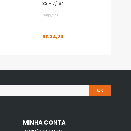
33 - 7/16"
GEDORE
R$
34
,
29
OK
MINHA CONTA