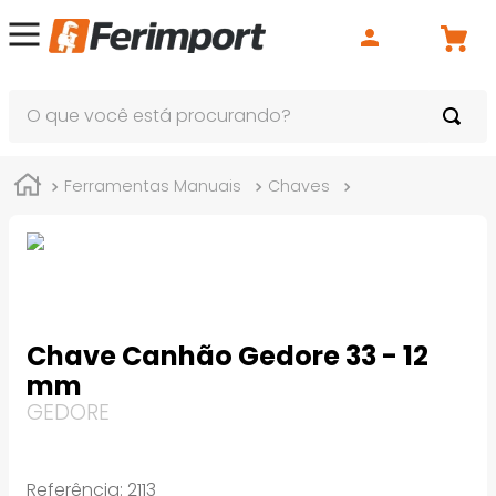
O que você está procurando?
Ferramentas Manuais
Chaves
Chave Canhão
Chave Canhão Gedore 33 - 12
mm
GEDORE
Referência
:
2113