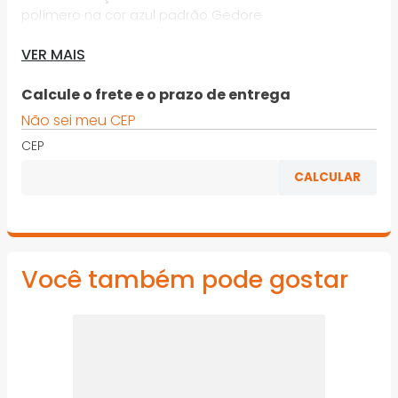
polímero na cor azul padrão Gedore
· Haste com acabamento niquelado e cromado
VER MAIS
· Chave com perfil de encaixe para parafuso com
Calcule o frete e o prazo de entrega
sextavado externo e cabo ergonômico
Não sei meu CEP
· Indicada para eletro-eletrônica e mecânica leve,
CEP
principalmente em locais de difícil acesso
*Imagens meramente ilustrativas
Você também pode gostar