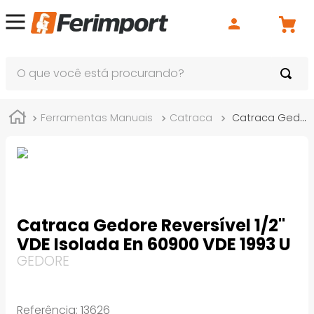
O que você está procurando?
Ferramentas Manuais
Catraca
Catraca Gedore Reversível 1/2" VDE Isolada En 60900 VDE 1993 U
Catraca Gedore Reversível 1/2"
VDE Isolada En 60900 VDE 1993 U
GEDORE
Referência
:
13626