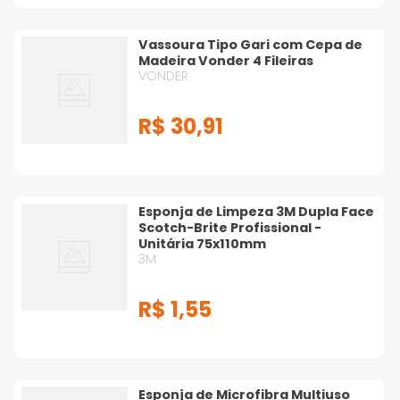
Vassoura Tipo Gari com Cepa de
Madeira Vonder 4 Fileiras
VONDER
R$
30
,
91
Esponja de Limpeza 3M Dupla Face
Scotch-Brite Profissional -
Unitária 75x110mm
3M
R$
1
,
55
Esponja de Microfibra Multiuso