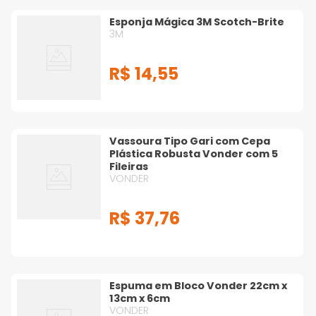
Esponja Mágica 3M Scotch-Brite
3M
R$
14
,
55
Vassoura Tipo Gari com Cepa
Plástica Robusta Vonder com 5
Fileiras
VONDER
R$
37
,
76
Espuma em Bloco Vonder 22cm x
13cm x 6cm
VONDER