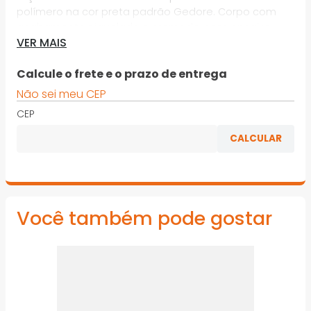
polímero na cor preta padrão Gedore. Corpo com
acabamento niquelado e cromado, com encaixe
VER MAIS
escurecido. Para soquetes manuais com encaixe
quadrado 12,7 mm (1/2”), conforme DIN 3120, ISO 1174
Calcule o frete e o prazo de entrega
*Imagens meramente ilustrativas
Não sei meu CEP
CEP
Você também pode gostar