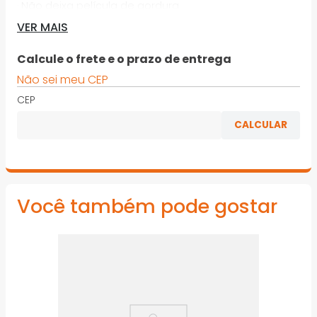
· Não deixa película de gordura
VER MAIS
· Não deixa marcas de dedos na superfície onde foi
aplicado
Calcule o frete e o prazo de entrega
· Limpa também superfície de plástico, esmaltado e
Não sei meu CEP
cerâmica
CEP
*Imagens meramente ilustrativas
Você também pode gostar