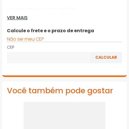
· Forjado em aço cromo vanádio
VER MAIS
· Acabamento fosfatizado
· Têmpera total no corpo
Calcule o frete e o prazo de entrega
Não sei meu CEP
· Cabos com revestimento especial
CEP
· DIN 5256
*Imagens meramente ilustrativas
Você também pode gostar