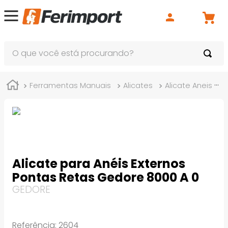
O que você está procurando?
Ferramentas Manuais
Alicates
Alicate Aneis
Alicate para Anéis Externos
Pontas Retas Gedore 8000 A 0
GEDORE
Referência
:
2604