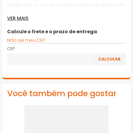
plastificada na cor azul padrão Gedore. Acabamento
escurecido. Alicate com pontas fixas e retas. Possui
VER MAIS
mola para regulagem da abertura. Para anéis de
segurança externos conforme norma DIN 471 e DIN
983
Calcule o frete e o prazo de entrega
Não sei meu CEP
*Imagens meramente ilustrativas
CEP
Você também pode gostar