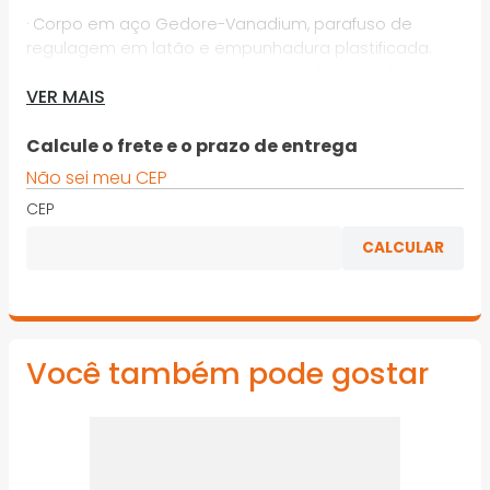
· Corpo em aço Gedore-Vanadium, parafuso de
regulagem em latão e empunhadura plastificada.
Acabamento escurecido. Possui mola e parafuso de
VER MAIS
ajuste da abertura. Alicate com pontas curvas 30º ou
retas. Indicado para anéis de retenção Seeger e
Benzing
Calcule o frete e o prazo de entrega
Não sei meu CEP
*Imagens meramente ilustrativas
CEP
Você também pode gostar