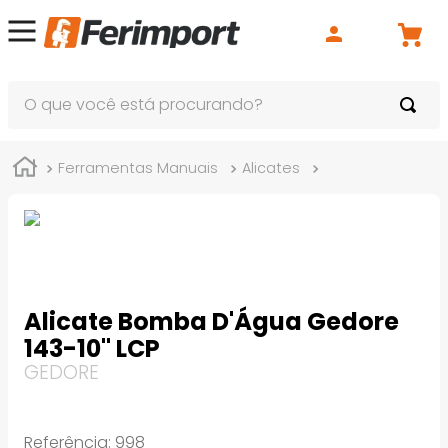
O que você está procurando?
Ferramentas Manuais
Alicates
Alicates Bomba 
Alicate Bomba D'Água Gedore
143-10" LCP
GEDORE
Referência
:
998