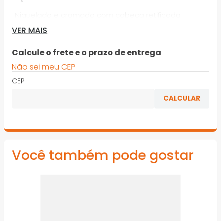
· Niquelado e cromado com cabeça retificada
VER MAIS
· Cabo plástico com isolamento
· Alicate com ranhaduras usinadas para 6 posições
Calcule o frete e o prazo de entrega
de ajuste
Não sei meu CEP
· Mordente inferior curvo e batente de segurança
CEP
· Tamanho: 250 mm
*Imagens meramente ilustrativas
Você também pode gostar