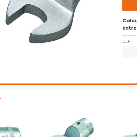
Calcu
entr
CEP
r