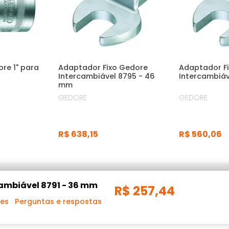
re 1" para
Adaptador Fixo Gedore
Adaptador F
Intercambiável 8795 - 46
Intercambiáv
mm
GEDORE
GEDORE
R$
638
,
15
R$
560
,
06
ambiável 8791 - 36 mm
R$
257
,
44
ões
Perguntas e respostas