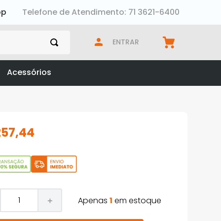
pp
Telefone de Atendimento: 71 3621-6400
ENTRAR
Acessórios
257
,
44
Apenas
1
em estoque
＋