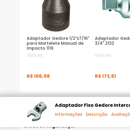
Adaptador Gedore 1/2"x7/16"
Adaptador Gedo
para Martelete Manual de
3/4" 2132
Impacto 1119
GEDORE
GEDORE
R$
106
,
98
R$
172
,
61
DESCRIÇÃO DO PRODUTO
Adaptador Fixo Gedore Interc
Informações
Descrição
Avaliaç
Dicas de segurança: