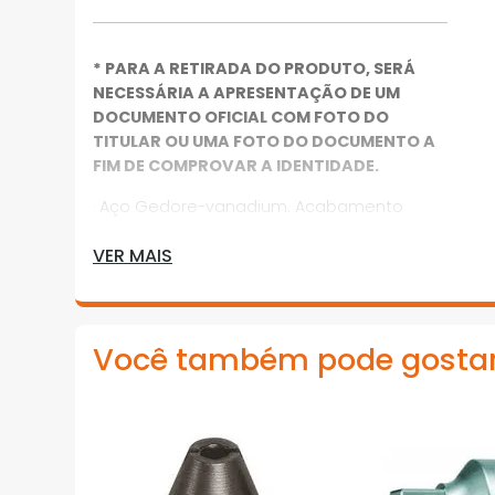
* PARA A RETIRADA DO PRODUTO, SERÁ
NECESSÁRIA A APRESENTAÇÃO DE UM
DOCUMENTO OFICIAL COM FOTO DO
TITULAR OU UMA FOTO DO DOCUMENTO A
FIM DE COMPROVAR A IDENTIDADE.
· Aço Gedore-vanadium. Acabamento
niquelado e cromado
VER MAIS
· Possui pino de travamento e encaixe
redondo interno de 16 mm
· Indicada para utilização em torquímetros
Você também pode gosta
de estalo: Dremometer Z, Dremaster DMZ e
Torcofix Z, ambos com encaixe redondo
externo de 16 mm, para locais de difícil
acesso
*Imagens meramente ilustrativas