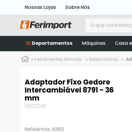
Nossas Lojas
Sobre Nós
O que você está p
Departamentos
Máquinas
Casa e
Ferramentas Manuais
Adaptadores
Ad
Adaptador Fixo Gedore
Intercambiável 8791 - 36
mm
GEDORE
Referência
:
43163