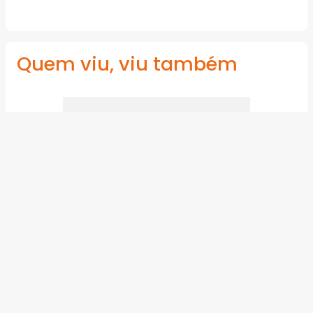
Quem viu, viu também
Abraçadeira de Nylon Preta Vonder
1000 x 9mm 10 unidades