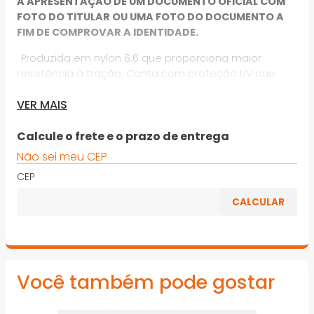
A APRESENTAÇÃO DE UM DOCUMENTO OFICIAL COM
FOTO DO TITULAR OU UMA FOTO DO DOCUMENTO A
FIM DE COMPROVAR A IDENTIDADE.
· Produzida em nylon 6.6 que proporciona maior
resistência à tração. Conta com proteção UV que
garante maior vida útil
VER MAIS
· Indicada para fixar e organizar fios, cabos, entre
outros. Também conhecida no mercado como:
Calcule o frete e o prazo de entrega
enforca gato, fita de nylon e abraçadeira plástica. A
Não sei meu CEP
abraçadeira VONDER na cor branca, é indicada
somente para uso interno e a preta, para uso interno
CEP
e externo
*Imagens meramente ilustrativas
Você também pode gostar