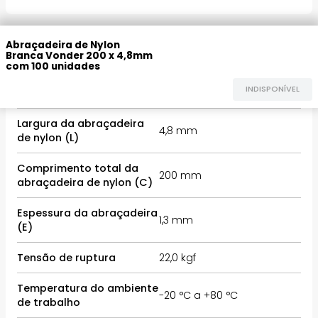
INFORMAÇÕES TÉCNICAS
Abraçadeira de Nylon
Branca Vonder 200 x 4,8mm
com 100 unidades
INDISPONÍVEL
Cor da abraçadeira
Branca
Largura da abraçadeira
4,8 mm
de nylon (L)
Comprimento total da
200 mm
abraçadeira de nylon (C)
Espessura da abraçadeira
1,3 mm
(E)
Tensão de ruptura
22,0 kgf
Temperatura do ambiente
-20 °C a +80 °C
de trabalho