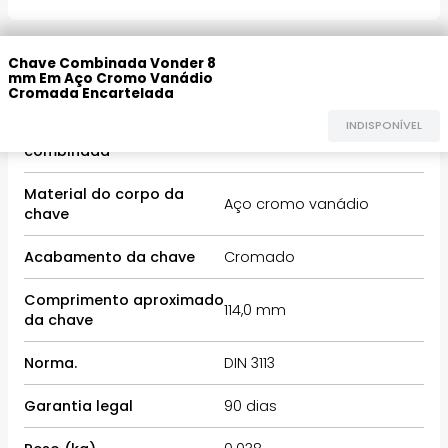
INFORMAÇÕES TÉCNICAS
Chave Combinada Vonder 8
mm Em Aço Cromo Vanádio
Cromada Encartelada
INDISPONÍVEL
Medida da chave
8 mm
combinada
Material do corpo da
Aço cromo vanádio
chave
Acabamento da chave
Cromado
Comprimento aproximado
114,0 mm
da chave
Norma.
DIN 3113
Garantia legal
90 dias