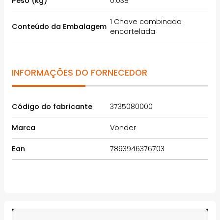
Peso (kg)
0.038
1 Chave combinada
Conteúdo da Embalagem
encartelada
INFORMAÇÕES DO FORNECEDOR
Código do fabricante
3735080000
Marca
Vonder
Ean
7893946376703