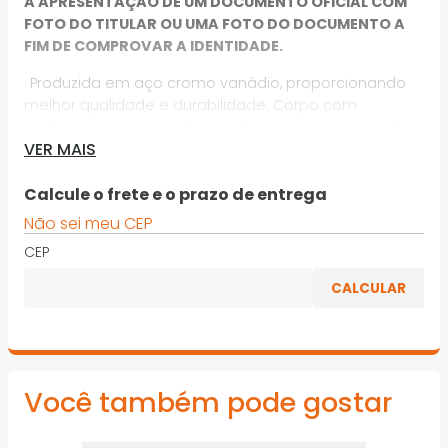
A APRESENTAÇÃO DE UM DOCUMENTO OFICIAL COM
FOTO DO TITULAR OU UMA FOTO DO DOCUMENTO A
FIM DE COMPROVAR A IDENTIDADE.
· Produzida em aço cromo vanádio, proporcionando
melhor qualidade e durabilidade. Corpo com
acabamento cromado que oferece maior proteção
VER MAIS
contra oxidação/corrosão. Combina na mesma
chave um lado fixa outro estrela, possibilitando
aplicações em locais de difícil acesso
Calcule o frete e o prazo de entrega
Não sei meu CEP
· Indicada para apertar e soltar porcas e parafusos
sextavados. Nunca utilizar prolongadores sobre as
CEP
chaves, pois isso aumentará o torque aplicado e
diminuirá a vida útil da ferramenta
*Imagens meramente ilustrativas
Você também pode gostar