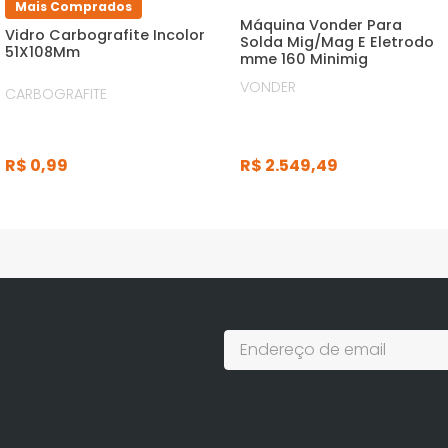
Mais Comprados
Máquina Vonder Para
Vidro Carbografite Incolor
Solda Mig/Mag E Eletrodo
51X108Mm
mme 160 Minimig
VONDER
CARBOGRAFITE
R$
2
.
549
,
49
R$
0
,
99