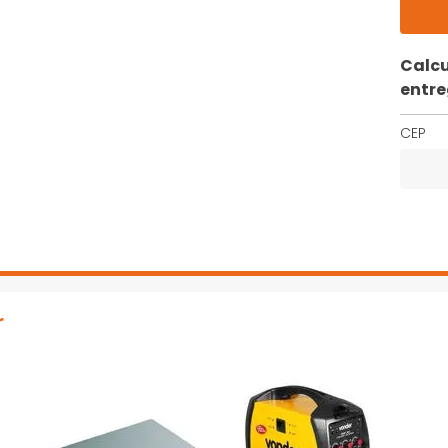
Calcu
entr
CEP
r