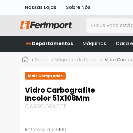
Nossas Lojas
Sobre Nós
O que você está p
Departamentos
Máquinas
Casa e
Solda
Máquinas de Solda
Vidro Carbog
Mais Comprados
Vidro Carbografite
Incolor 51X108Mm
CARBOGRAFITE
Referência
:
33460