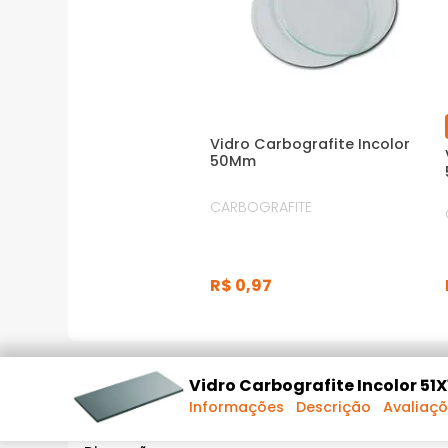
Vidro Carbografite Incolor
50Mm
CARBOGRAFITE
R$
0
,
97
INFORMAÇÕES TÉCNICAS
Vidro Carbografite Incolor 5
Informações
Descrição
Avaliaç