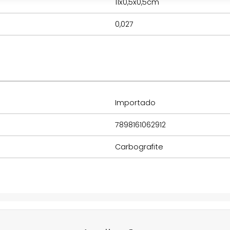
11x0,5x0,5cm
0,027
Importado
7898161062912
Carbografite