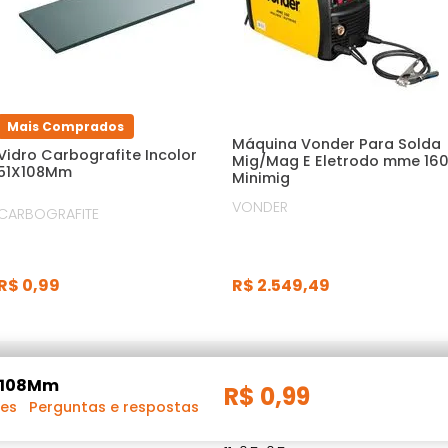
Mais Comprados
Máquina Vonder Para Solda
Vidro Carbografite Incolor
Mig/Mag E Eletrodo mme 16
51X108Mm
Minimig
VONDER
CARBOGRAFITE
R$
2
.
549
,
49
R$
0
,
99
1X108Mm
R$
0
,
99
ões
Perguntas e respostas