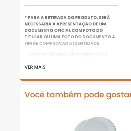
* PARA A RETIRADA DO PRODUTO, SERÁ
NECESSÁRIA A APRESENTAÇÃO DE UM
DOCUMENTO OFICIAL COM FOTO DO
TITULAR OU UMA FOTO DO DOCUMENTO A
FIM DE COMPROVAR A IDENTIDADE.
· Protegem as lentes dos respingos de
solda
VER MAIS
· Os vidros incolores retangulares 51mm
x108mm são utilizados nos escudos e
máscaras de solda
Você também pode gosta
*Imagens meramente ilustrativas