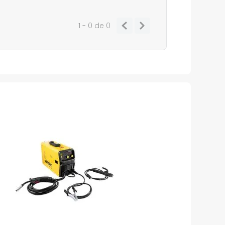
1 - 0
de
0