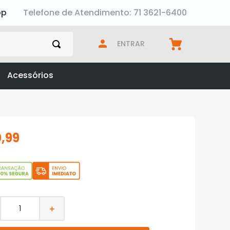
pp
Telefone de Atendimento: 71 3621-6400
ENTRAR
Acessórios
0
,
99
＋