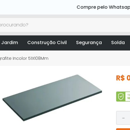
Compre pelo Whatsa
rocurando?
 Jardim
Construção Civil
Segurança
Solda
rafite Incolor 51X108Mm
R$
－