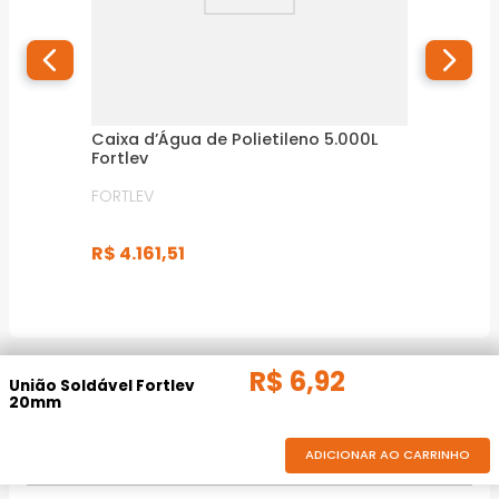
Caixa d’Água de Polietileno 5.000L
Fortlev
FORTLEV
R$
4
.
161
,
51
R$
6
,
92
INFORMAÇÕES DO FORNECEDOR
União Soldável Fortlev
20mm
ADICIONAR AO CARRINHO
Código do fabricante
10500203