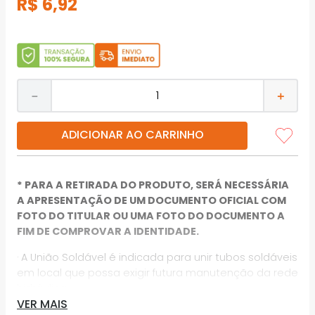
R$
6
,
92
－
＋
ADICIONAR AO CARRINHO
* PARA A RETIRADA DO PRODUTO, SERÁ NECESSÁRIA
A APRESENTAÇÃO DE UM DOCUMENTO OFICIAL COM
FOTO DO TITULAR OU UMA FOTO DO DOCUMENTO A
FIM DE COMPROVAR A IDENTIDADE.
· A União Soldável é indicada para unir tubos soldáveis
em local que possa exigir futura manutenção da rede
hidráulica.
VER MAIS
· Muito mais cuidado com a água