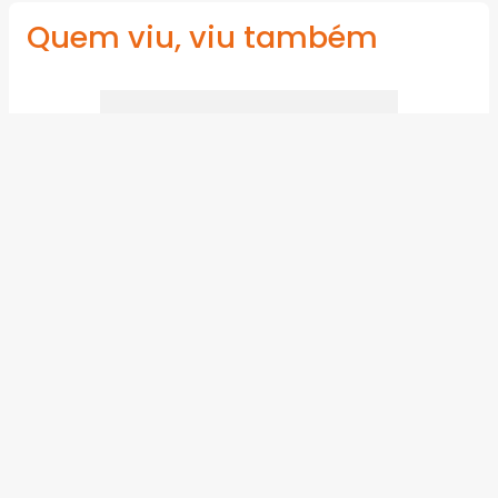
Quem viu, viu também
Tanque de Polietileno 3.000L
Fortlev 1,29m
FORTLEV