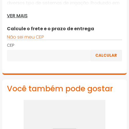
diversos tipo de sistemas de irrigação. Produzido em
PVC, oferecendo uma alta durabilidade e resistência
VER MAIS
à radiação solar
*Imagens meramente ilustrativas
Calcule o frete e o prazo de entrega
Não sei meu CEP
CEP
Você também pode gostar