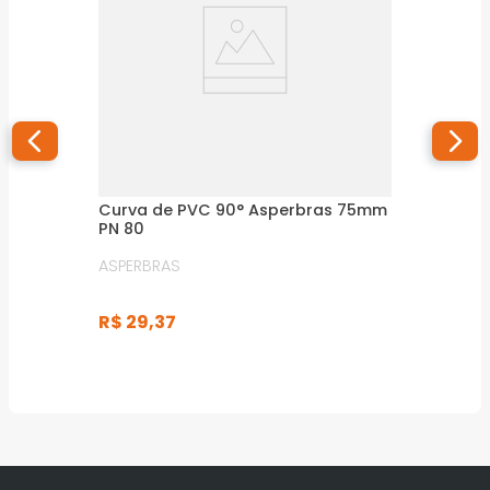
Curva de PVC 90° Asperbras 75mm
PN 80
ASPERBRAS
R$
29
,
37