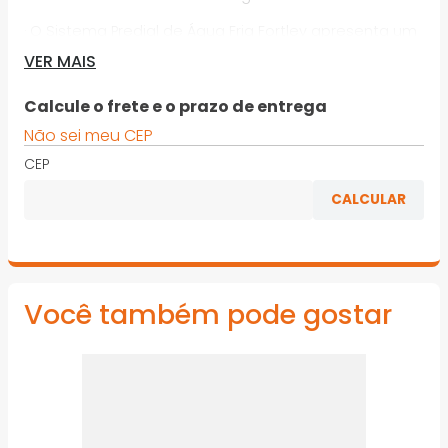
· O Sistema Predial de Água Fria Fortlev apresenta um
conjunto de tubulações e conexões,
VER MAIS
cuidadosamente desenvolvidas conforme norma
ABNT NBR 5648, para conduzir água potável à
Calcule o frete e o prazo de entrega
temperatura ambiente até os pontos de utilização
Não sei meu CEP
· O Tubo Soldável Fortlev é fabricado em PVC, na cor
CEP
marrom, e suporta até 7,5Kgf/cm² ou 75 m.c.a. à
temperatura de 20°C
*Imagens meramente ilustrativas
Você também pode gostar