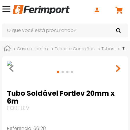
O que você está procurando?
Casa e Jardim
Tubos e Conexões
Tubos
Tubo Soldável Fortlev 20mm x 6m
Tubo Soldável Fortlev 20mm x
6m
FORTLEV
Referência
:
66128