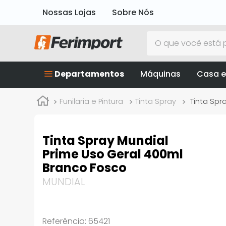
Nossas Lojas
Sobre Nós
O que você está p
Departamentos
Máquinas
Casa e
Funilaria e Pintura
Tinta Spray
Tinta Spr
Tinta Spray Mundial
Prime Uso Geral 400ml
Branco Fosco
MUNDIAL
Referência
:
65421