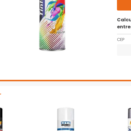
Calcu
entr
CEP
r