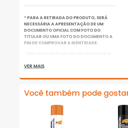
* PARA A RETIRADA DO PRODUTO, SERÁ
NECESSÁRIA A APRESENTAÇÃO DE UM
DOCUMENTO OFICIAL COM FOTO DO
TITULAR OU UMA FOTO DO DOCUMENTO A
FIM DE COMPROVAR A IDENTIDADE.
· Tinta spray multiuso de alta qualidade e
excelente acabamento
VER MAIS
· Indicada para pinturas em geral,
artesanatos, decorações, reparos e uso
profissional
Você também pode gosta
· Em superfícies plásticas, testar
previamente em uma pequena área para
avaliar compatibilidade
· Pode ser utilizada em superfícies como
metais, madeiras, cerâmicas, tecidos e