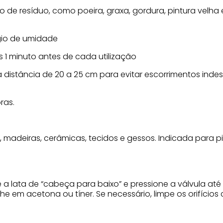
po de resíduo, como poeira, graxa, gordura, pintura velha 
gio de umidade
 1 minuto antes de cada utilização
istância de 20 a 25 cm para evitar escorrimentos indese
ras.
, madeiras, cerâmicas, tecidos e gessos. Indicada para p
ire a lata de “cabeça para baixo” e pressione a válvula a
lhe em acetona ou tíner. Se necessário, limpe os orifíci