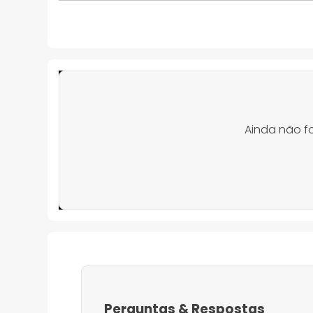
Ainda não f
Perguntas
&
Respostas