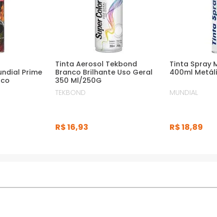
a
Tinta Aerosol Tekbond
Tinta Spray 
ndial Prime
Branco Brilhante Uso Geral
400ml Metáli
sco
350 Ml/250G
TEKBOND
MUNDIAL
R$
16
,
93
R$
18
,
89