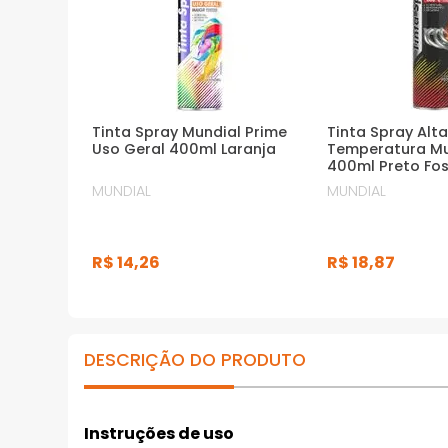
gessos
· Indicada para pinturas em geral,
artesanatos, decorações, reparos e uso
profissional
*Imagens meramente ilustrativas
Tinta Spray Mundial Prime
Tinta Spray Alt
Uso Geral 400ml Laranja
Temperatura Mu
400ml Preto Fo
MUNDIAL
MUNDIAL
R$
14
,
26
R$
18
,
87
DESCRIÇÃO DO PRODUTO
Instruções de uso