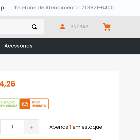
pp
Telefone de Atendimento: 71 3621-6400
ENTRAR
Acessórios
14
,
26
Apenas
1
em estoque
＋