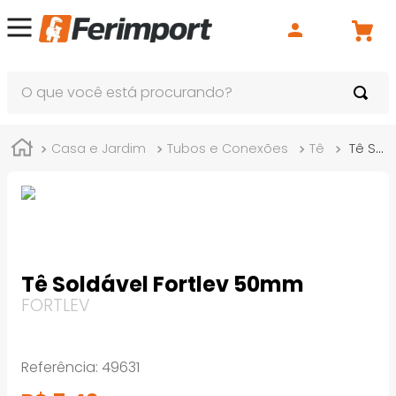
O que você está procurando?
Casa e Jardim
Tubos e Conexões
Tê
Tê Soldável Fortlev 50mm
Tê Soldável Fortlev 50mm
FORTLEV
Referência
:
49631