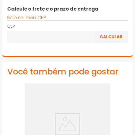
ABNT NBR 5648, para conduzir água potável à
Calcule o frete e o prazo de entrega
temperatura ambiente até os pontos de utilização
Não sei meu CEP
· Os Tês Soldáveis Fortlev permitem fazer a derivação
CEP
da tubulação hidráulica
· Fabricados em PVC na cor marrom, suportam até
7,5Kgf/cm² ou 75 m.c.a. à temperatura de 20°C
*Imagens meramente ilustrativas
Você também pode gostar