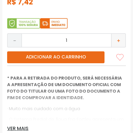
R$
7
,
42
－
＋
ADICIONAR AO CARRINHO
* PARA A RETIRADA DO PRODUTO, SERÁ NECESSÁRIA
A APRESENTAÇÃO DE UM DOCUMENTO OFICIAL COM
FOTO DO TITULAR OU UMA FOTO DO DOCUMENTO A
FIM DE COMPROVAR A IDENTIDADE.
· Muito mais cuidado com a água
· O Sistema Predial de Água Fria Fortlev apresenta um
conjunto de tubulações e conexões,
VER MAIS
cuidadosamente desenvolvidas conforme norma