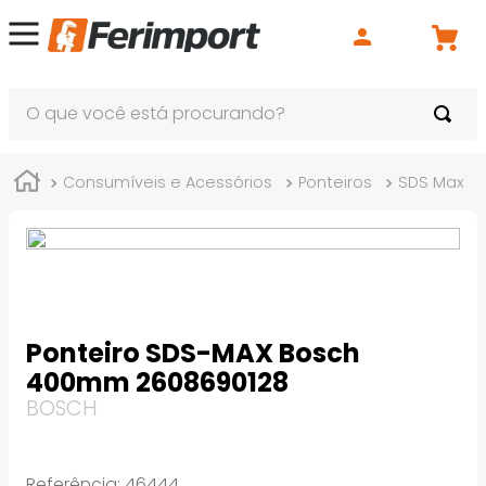
O que você está procurando?
Consumíveis e Acessórios
Ponteiros
SDS Max
Ponteiro SDS-MAX Bosch
400mm 2608690128
BOSCH
Referência
:
46444