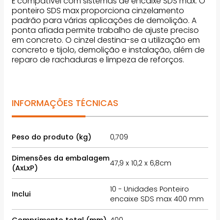
É compatível com sistemas de encaixe SDS max. O
ponteiro SDS max proporciona cinzelamento
padrão para várias aplicações de demolição. A
ponta afiada permite trabalho de ajuste preciso
em concreto. O cinzel destina-se a utilização em
concreto e tijolo, demolição e instalação, além de
reparo de rachaduras e limpeza de reforços.
INFORMAÇÕES TÉCNICAS
Peso do produto (kg)
0,709
Dimensões da embalagem
47,9 x 10,2 x 6,8cm
(AxLxP)
10 - Unidades Ponteiro
Inclui
encaixe SDS max 400 mm
Comprimento total (mm)
400