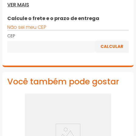
escavação, obras de renovação
VER MAIS
· Foi desenvolvido para martelos perfuradores e
Calcule o frete e o prazo de entrega
rompedores pesados
Não sei meu CEP
· Garante maior produtividade e durabilidade
CEP
*Imagens meramente ilustrativas
Você também pode gostar