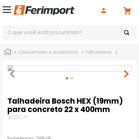
O que você está procurando?
Consumíveis e Acessórios
Talhadeiras
Hexagon
Talhadeira Bosch HEX (19mm)
para concreto 22 x 400mm
BOSCH
Referência
:
29848