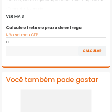
· Concreto, Alvenaria
VER MAIS
· Cinzelamento padrão em concreto e tijolo para
várias aplicações de demolição
Calcule o frete e o prazo de entrega
· Adequado para todas as marcas de ferramentas
Não sei meu CEP
elétricas
CEP
*Imagens meramente ilustrativas
Você também pode gostar