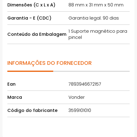
Dimensões (C x L x A)
88 mm x 31 mm x 50 mm
Garantia - E (CDC)
Garantia legal: 90 dias
1 Suporte magnético para
Conteúdo da Embalagem
pincel
INFORMAÇÕES DO FORNECEDOR
Ean
7893946672157
Marca
Vonder
Código do fabricante
3599101010