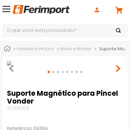
O que você está procurando?
Funilaria e Pintura
Rolos e Pincéis
Suporte Magnético para Pincel Vonder
Suporte Magnético para Pincel
Vonder
VONDER
Referência
:
69384