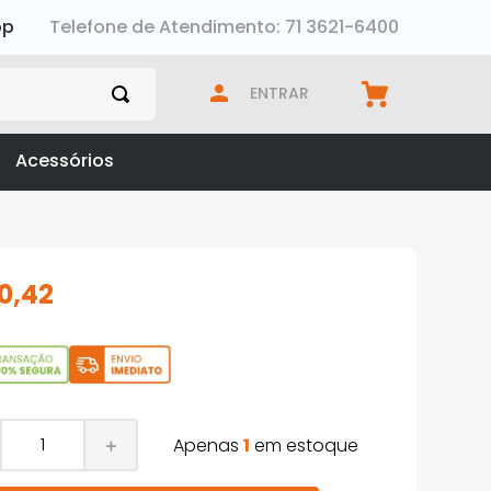
pp
Telefone de Atendimento: 71 3621-6400
ENTRAR
Acessórios
10
,
42
Apenas
1
em estoque
＋