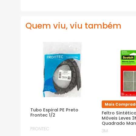
Quem viu, viu também
Mais Comprad
Tubo Espiral PE Preto
Feltro Sintétic
Frontec 1/2
Móveis Leves 
Quadrado Mar
FRONTEC
3M