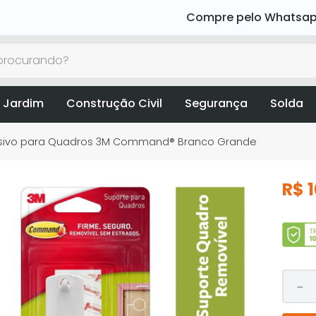
Compre pelo Whatsa
rocurando?
 Jardim
Construção Civil
Segurança
Solda
sivo para Quadros 3M Command® Branco Grande
R$
－