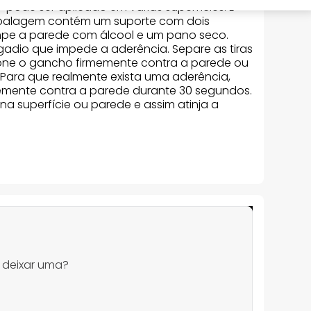
ode ser aplicado em várias superfícies. É
mbalagem contém um suporte com dois
limpe a parede com álcool e um pano seco.
gadio que impede a aderência. Separe as tiras
sione o gancho firmemente contra a parede ou
 Para que realmente exista uma aderência,
memente contra a parede durante 30 segundos.
na superfície ou parede e assim atinja a
 deixar uma?