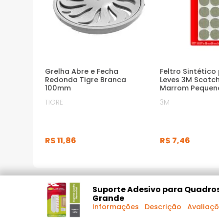
Grelha Abre e Fecha
Feltro Sintético
Redonda Tigre Branca
Leves 3M Scotc
100mm
Marrom Pequen
TIGRE
3M
R$
11
,
86
R$
7
,
46
DESCRIÇÃO DO PRODUTO
Suporte Adesivo para Quadr
Grande
Informações
Descrição
Avaliaç