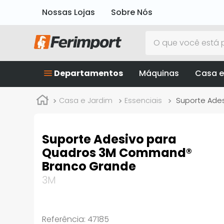
Nossas Lojas
Sobre Nós
O que você está p
Departamentos
Máquinas
Casa e
Casa e Jardim
Essenciais
Suporte Ade
Suporte Adesivo para
Quadros 3M Command®
Branco Grande
3M
Referência
:
47185