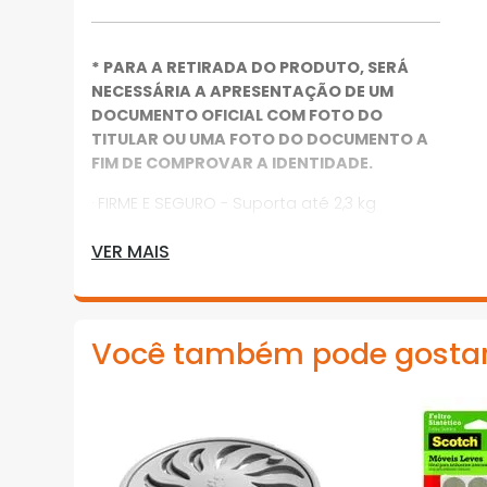
* PARA A RETIRADA DO PRODUTO, SERÁ
NECESSÁRIA A APRESENTAÇÃO DE UM
DOCUMENTO OFICIAL COM FOTO DO
TITULAR OU UMA FOTO DO DOCUMENTO A
FIM DE COMPROVAR A IDENTIDADE.
· FIRME E SEGURO - Suporta até 2,3 kg
· SEM FERRAMENTAS - Fácil de aplicar e
VER MAIS
remover
· REMOVÍVEL SEM ESTRAGOS - Ao ser
removido não deixa adesivo nem danifica
Você também pode gosta
a parede
· CONTEÚDO - 1 Suporte Grande e 2 Tiras
Adesivas
*Imagens meramente ilustrativas