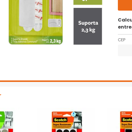
Calcu
entr
CEP
r