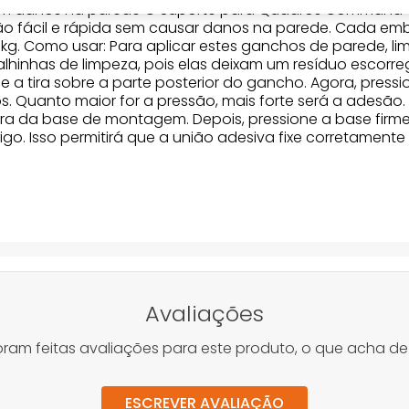
sem danos na parede O Suporte para Quadros Command™ p
ão fácil e rápida sem causar danos na parede. Cada e
3kg. Como usar: Para aplicar estes ganchos de parede, 
alhinhas de limpeza, pois elas deixam um resíduo escorre
e a tira sobre a parte posterior do gancho. Agora, pres
. Quanto maior for a pressão, mais forte será a adesão.
ora da base de montagem. Depois, pressione a base fir
o. Isso permitirá que a união adesiva fixe corretamente 
Avaliações
oram feitas avaliações para este produto, o que acha de
ESCREVER AVALIAÇÃO