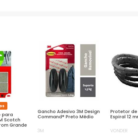
os
Gancho Adesivo 3M Design
Protetor d
o para
Command® Preto Médio
Espiral 12 
3M Scotch
rom Grande
3M
VONDER