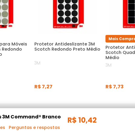
Mais Compr
 para Móveis
Protetor Antideslizante 3M
Protetor Ant
h Redondo
Scotch Redondo Preto Médio
Scotch Quad
o
Médio
3M
3M
R$
7
,
27
R$
7
,
73
os 3M Command® Branco
R$
10
,
42
ões
Perguntas e respostas