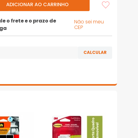
ADICIONAR AO CARRINHO
le o frete e o prazo de
Não sei meu
CEP
ega