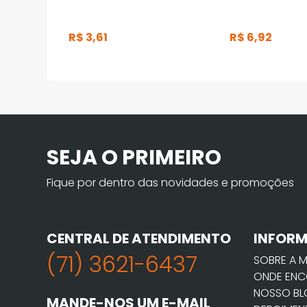
R$
3
,
61
R$
6
,
92
SEJA O PRIMEIRO
Fique por dentro das novidades e promoções
CENTRAL DE ATENDIMENTO
INFOR
(71) 3621-6437
SOBRE A 
ONDE ENC
NOSSO B
MANDE-NOS UM E-MAIL