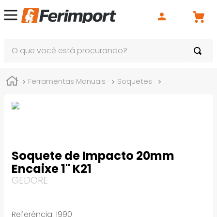
O que você está procurando?
Ferramentas Manuais
Soquetes
Soquete de I
Soquete de Impacto 20mm
Encaixe 1" K21
GEDORE
Referência
:
1990