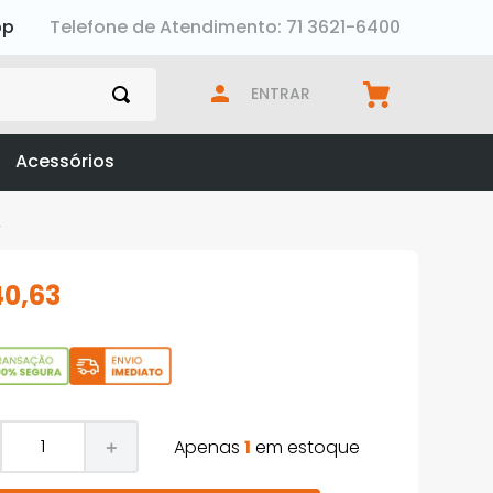
pp
Telefone de Atendimento: 71 3621-6400
ENTRAR
Acessórios
2
40
,
63
Apenas
1
em estoque
＋