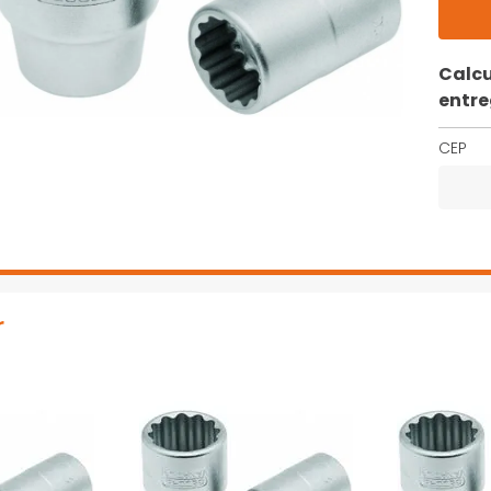
Calcu
entr
CEP
r