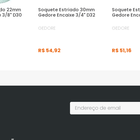
ado 22mm
Soquete Estriado 30mm
Soquete Es
 3/8" D30
Gedore Encaixe 3/4" D32
Gedore Enca
GEDORE
GEDORE
R$
54
,
92
R$
51
,
16