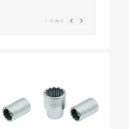
1 - 0
de
0