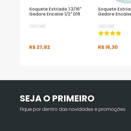
Soquete Estriado 1.3/16"
Soquete Estri
Gedore Encaixe 1/2" D19
Gedore Encaixe
GEDORE
GEDORE
R$
27
,
82
R$
16
,
30
SEJA O PRIMEIRO
Fique por dentro das novidades e promoções