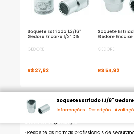
Soquete Estriado 1.3/16"
Soquete Estria
Gedore Encaixe 1/2" D19
Gedore Encaixe 
GEDORE
GEDORE
R$
27
,
82
R$
54
,
92
DESCRIÇÃO DO PRODUTO
Soquete Estriado 1.1/8" Gedore
Informações
Descrição
Avaliaç
Dicas de segurança:
· Respeite as normas profissionais de seguranç