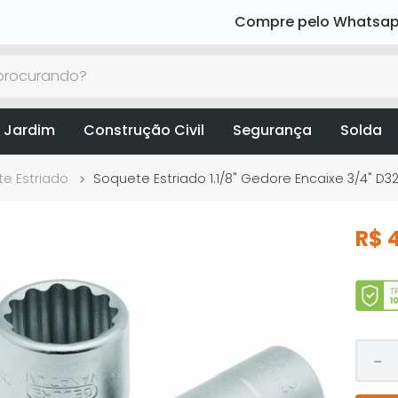
Compre pelo Whatsa
rocurando?
 Jardim
Construção Civil
Segurança
Solda
e Estriado
Soquete Estriado 1.1/8" Gedore Encaixe 3/4" D3
R$
－