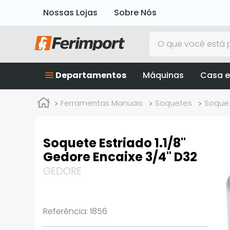
Nossas Lojas
Sobre Nós
O que você está p
Departamentos
Máquinas
Casa e
Ferramentas Manuais
Soquetes
Soquet
Soquete Estriado 1.1/8"
Gedore Encaixe 3/4" D32
GEDORE
Referência
:
1856