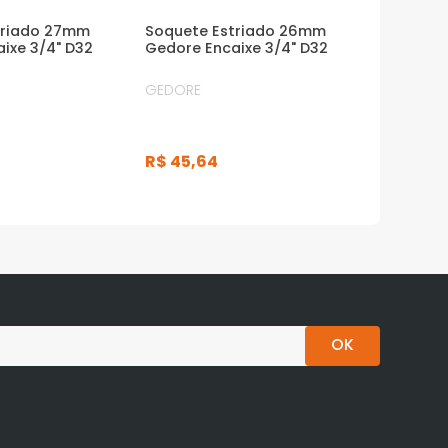
triado 27mm
Soquete Estriado 26mm
ixe 3/4" D32
Gedore Encaixe 3/4" D32
GEDORE
R$
45
,
64
OK