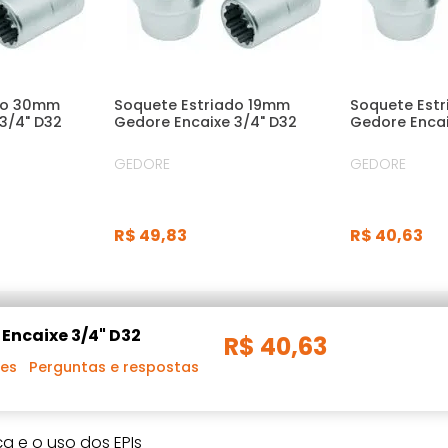
do 30mm
Soquete Estriado 19mm
Soquete Estri
3/4" D32
Gedore Encaixe 3/4" D32
Gedore Encai
GEDORE
GEDORE
R$
49
,
83
R$
40
,
63
 Encaixe 3/4" D32
R$
40
,
63
ões
Perguntas e respostas
a e o uso dos EPIs