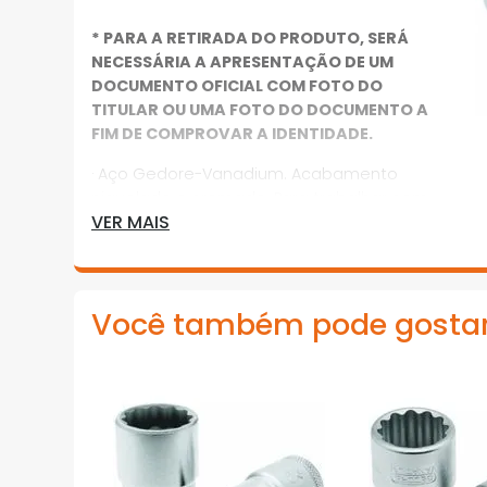
* PARA A RETIRADA DO PRODUTO, SERÁ
NECESSÁRIA A APRESENTAÇÃO DE UM
DOCUMENTO OFICIAL COM FOTO DO
TITULAR OU UMA FOTO DO DOCUMENTO A
FIM DE COMPROVAR A IDENTIDADE.
· Aço Gedore-Vanadium. Acabamento
niquelado e cromado. Para trabalhar com
VER MAIS
acessórios manuais com encaixe
quadrado 19,05 mm (3/4”), conforme DIN
3120 - C 20, ISO 1174. Indicado para
parafusos e porcas com perfil de encaixe
Você também pode gosta
sextavado externo
*Imagens meramente ilustrativas