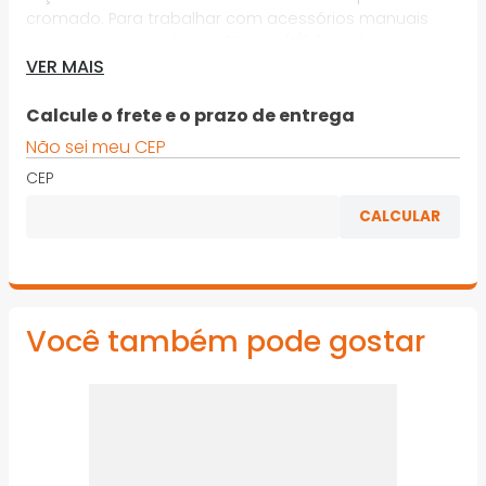
cromado. Para trabalhar com acessórios manuais
com encaixe quadrado 12,7 mm (1/2”), conforme DIN
VER MAIS
3120 - C 12.5, ISO 1174. Indicado para parafusos e porcas
com perfil de encaixe sextavado externo
Calcule o frete e o prazo de entrega
*Imagens meramente ilustrativas
Não sei meu CEP
CEP
Você também pode gostar