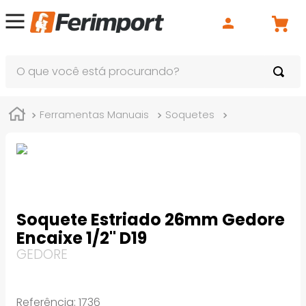
O que você está procurando?
Ferramentas Manuais
Soquetes
Soquete Estri
Soquete Estriado 26mm Gedore
Encaixe 1/2" D19
GEDORE
Referência
:
1736