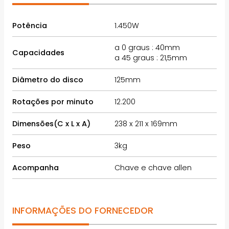
Potência
1.450W
a 0 graus : 40mm
Capacidades
a 45 graus : 21,5mm
Diâmetro do disco
125mm
Rotações por minuto
12.200
Dimensões(C x L x A)
238 x 211 x 169mm
Peso
3kg
Acompanha
Chave e chave allen
INFORMAÇÕES DO FORNECEDOR