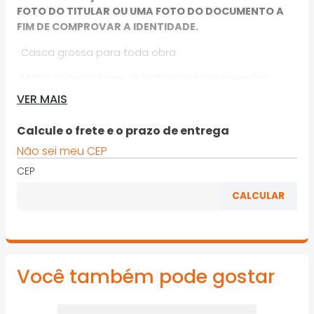
FOTO DO TITULAR OU UMA FOTO DO DOCUMENTO A
FIM DE COMPROVAR A IDENTIDADE.
· Casca grossa para toda obra
· Motor potente para os trabalhos mais pesados
VER MAIS
· Trabalha com discos diamantados e côncavos
· Botão de segurança
Calcule o frete e o prazo de entrega
Não sei meu CEP
· Cortes em ângulo
CEP
· Dupla isolação
· Modelo: 4100NH2Z
· Acompanha: Chave e chave allen
*Imagens meramente ilustrativas
Você também pode gostar