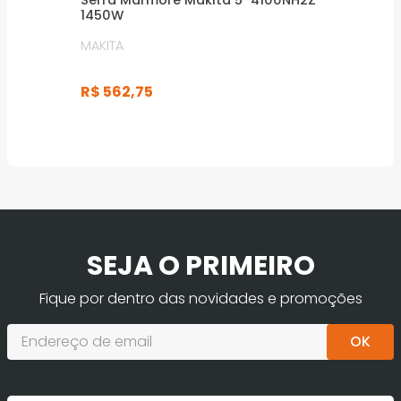
Serra Mármore Makita 5" 4100NH2Z
1450W
MAKITA
R$
562
,
75
SEJA O PRIMEIRO
Fique por dentro das novidades e promoções
OK